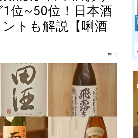
1位~50位！日本酒
イントも解説【唎酒
0