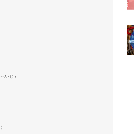
）
くへいじ）
）
い）