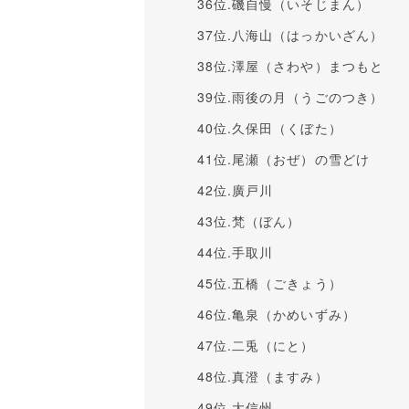
36位.磯自慢（いそじまん）
37位.八海山（はっかいざん）
38位.澤屋（さわや）まつもと
39位.雨後の月（うごのつき）
40位.久保田（くぼた）
41位.尾瀬（おぜ）の雪どけ
42位.廣戸川
43位.梵（ぼん）
44位.手取川
45位.五橋（ごきょう）
46位.亀泉（かめいずみ）
47位.二兎（にと）
48位.真澄（ますみ）
49位.大信州