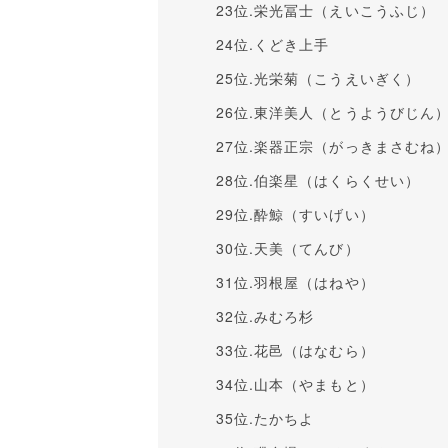
23位.栄光冨士（えいこうふじ）
24位.くどき上手
25位.光栄菊（こうえいぎく）
26位.東洋美人（とうようびじん
27位.楽器正宗（がっきまさむね
28位.伯楽星（はくらくせい）
29位.酔鯨（すいげい）
30位.天美（てんび）
31位.羽根屋（はねや）
32位.みむろ杉
33位.花邑（はなむら）
34位.山本（やまもと）
35位.たかちよ