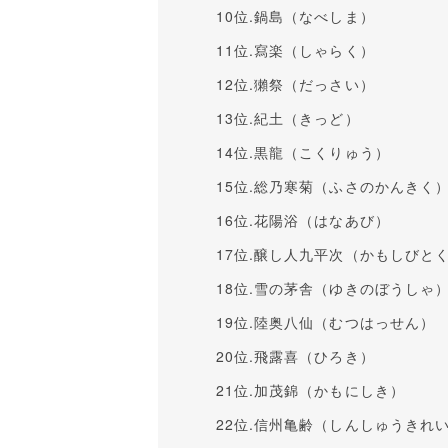
10位.鍋島（なべしま）
11位.寫楽（しゃらく）
12位.獺祭（だっさい）
13位.紀土（きっど）
14位.黒龍（こくりゅう）
15位.総乃寒菊（ふさのかんきく
16位.花陽浴（はなあび）
17位.醸し人九平次（かもしびと
18位.雪の茅舎（ゆきのぼうしゃ
19位.陸奥八仙（むつはっせん）
20位.飛露喜（ひろき）
21位.加茂錦（かもにしき）
22位.信州亀齢（しんしゅうきれ