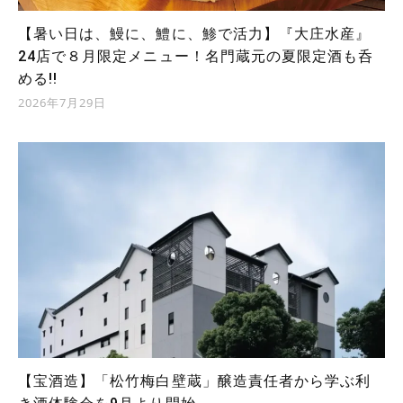
【暑い日は、鰻に、鱧に、鯵で活力】『大庄水産』
24店で８月限定メニュー！名門蔵元の夏限定酒も呑
める!!
2026年7月29日
【宝酒造】「松竹梅白壁蔵」醸造責任者から学ぶ利