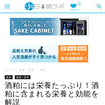
0
お気に入り
ホーム
健康・美容
健康
健康
健康・美容
酒粕には栄養たっぷり！酒
粕に含まれる栄養と効能を
解説