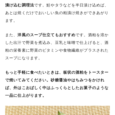
漬け込む調理法
です。鮭やタラなどを半日漬け込めば、
あとは焼くだけでおいしい魚の粕漬け焼きができあがり
ます。
また、
洋風のスープ仕立てもおすすめ
です。酒粕を溶か
した出汁で野菜を煮込み、豆乳と味噌で仕上げると、酒
粕の栄養素に野菜のビタミンや食物繊維がプラスされた
スープになります。
もっと手軽に食べたいときは、板状の酒粕をトースター
で焼いてみてください。砂糖醤油やはちみつをかけれ
ば、外はこおばしく中はふっくらとしたお菓子のような
一品に仕上がります。