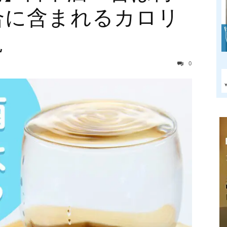
合に含まれるカロリ
説
0