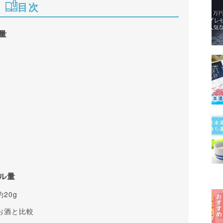
目次
量
ル量
20g
お酒と比較