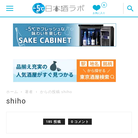
0
お気に入り
ホーム
著者
からの投稿 shiho
shiho
185 投稿
0 コメント