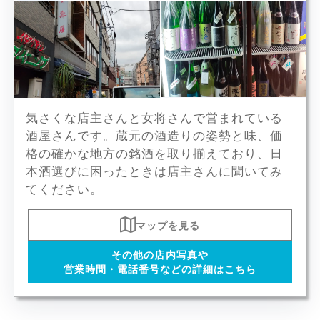
七田や鳳凰美田、花邑など豊富な種類の
気さくな店主さんと女将さんで営まれている
日本酒を取り揃えています。
x5
酒屋さんです。蔵元の酒造りの姿勢と味、価
格の確かな地方の銘酒を取り揃えており、日
本酒選びに困ったときは店主さんに聞いてみ
てください。
マップを見る
その他の店内写真や
営業時間・電話番号などの詳細はこちら