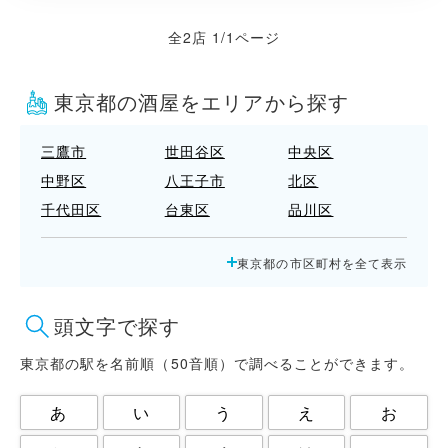
全2店 1/1ページ
東京都の酒屋をエリアから探す
三鷹市
世田谷区
中央区
中野区
八王子市
北区
千代田区
台東区
品川区
国立市
墨田区
多摩市
東京都の市区町村を全て表示
大田区
小平市
小金井市
府中市
文京区
新宿区
頭文字で探す
日野市
杉並区
東大和市
東村山市
板橋区
武蔵野市
東京都の駅を名前順（50音順）で調べることができます。
江戸川区
江東区
渋谷区
あ
い
う
え
お
港区
狛江市
町田市
目黒区
福生市
立川市