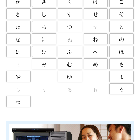
か
き
く
け
こ
練馬区
荒川区
葛飾区
さ
し
す
せ
そ
西東京市
調布市
豊島区
足立区
た
ち
つ
と
て
な
に
ね
の
ぬ
は
ひ
ふ
へ
ほ
み
む
め
も
ま
や
ゆ
よ
ろ
ら
り
る
れ
わ