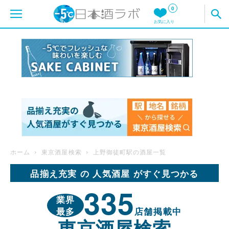
0
お気に入り
ホーム
東京酒屋検索
上野御徒町駅の酒屋一覧
品揃え充実 の 人気酒屋 がすぐ見つかる
335
業界
最多
店舗掲載中