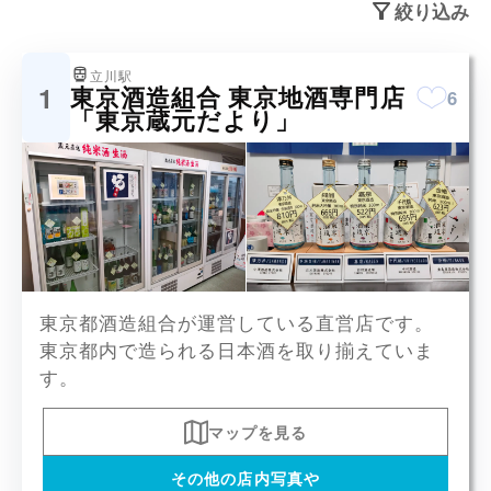
絞り込み
立川駅
1
東京酒造組合 東京地酒専門店
6
「東京蔵元だより」
澤乃井、多満自慢、千代鶴、江戸開城、
東京都酒造組合が運営している直営店です。
嘉泉、喜正、金婚など
x7
東京都内で造られる日本酒を取り揃えていま
す。
マップを見る
その他の店内写真や