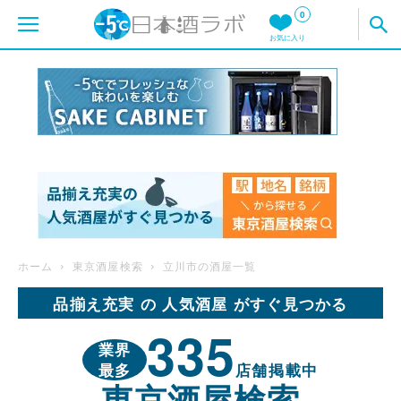
0
お気に入り
ホーム
東京酒屋検索
立川市の酒屋一覧
品揃え充実 の 人気酒屋 がすぐ見つかる
335
業界
最多
店舗掲載中