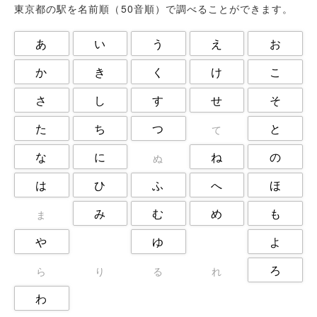
東村山市
板橋区
武蔵野市
東京都の駅を名前順（50音順）で調べることができます。
江戸川区
江東区
渋谷区
あ
い
う
え
お
港区
狛江市
町田市
目黒区
福生市
立川市
か
き
く
け
こ
練馬区
荒川区
葛飾区
さ
し
す
せ
そ
西東京市
調布市
豊島区
足立区
た
ち
つ
と
て
な
に
ね
の
ぬ
は
ひ
ふ
へ
ほ
み
む
め
も
ま
や
ゆ
よ
ろ
ら
り
る
れ
わ