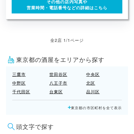
その他の店内写真や
営業時間・電話番号などの詳細はこちら
全2店 1/1ページ
東京都の酒屋をエリアから探す
三鷹市
世田谷区
中央区
中野区
八王子市
北区
千代田区
台東区
品川区
国立市
墨田区
多摩市
東京都の市区町村を全て表示
大田区
小平市
小金井市
府中市
文京区
新宿区
頭文字で探す
日野市
杉並区
東大和市