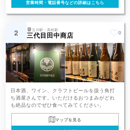
営業時間・電話番号などの詳細はこちら
立川駅・高松駅
2
0
三代目田中商店
土田、NEW ENGI、手取川、深然など
日本酒、ワイン、クラフトビールを扱う角打
x6
ち酒屋さんです。いただけるおつまみがどれ
も絶品なのでぜひ食べてみてください。
マップを見る