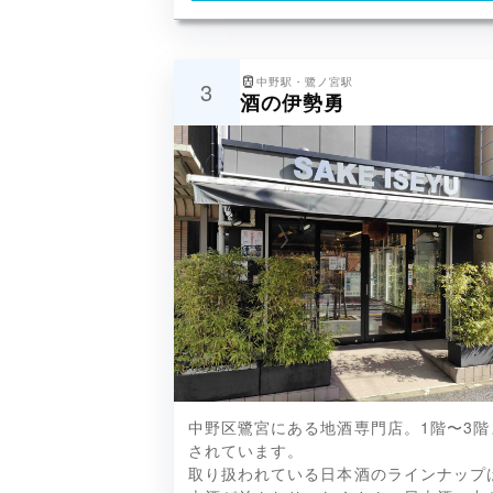
中野駅・鷺ノ宮駅
3
酒の伊勢勇
龍水泉、醸し人九平次、黒龍、義侠
中野区鷺宮にある地酒専門店。1階〜3階
美田、磯自慢など豊富なラインナッ
されています。
取り扱われている日本酒のラインナップ