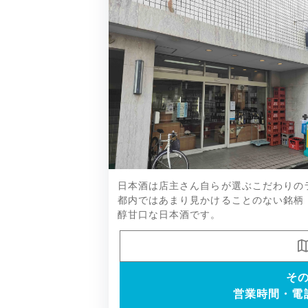
作、洌、まんさくの花、死神、鳳凰
日本酒は店主さん自らが選ぶこだわりの
など
都内ではあまり見かけることのない銘柄
醇甘口な日本酒です。
そ
営業時間・電