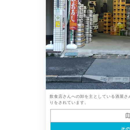
北雪、真澄、御前酒、越乃景虎など
飲食店さんへの卸を主としている酒屋さ
りをされています。
そ