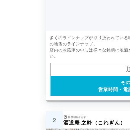
120種類以上の飲みきりやすいサイ
多くのラインナップが取り扱われている
ど
の地酒のラインナップ。
店内の冷蔵庫の中には様々な銘柄の地酒
い。
そ
営業時間・電
新井薬師前駅
2
酒道庵 之吟（これぎん）