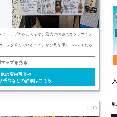
ズの地酒カップや各地の地酒な
味ノマチダヤさんですが、最大の特徴はカップサイズ
x2
カップが並んでいるので、ぜひ足を運んでみてくださ
マップを見る
の他の店内写真や
話番号などの詳細はこちら
最
10