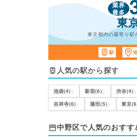
業界
最多
東
東京都内の最寄り駅
駅
人気の駅から探す
>
>
>
池袋(4)
新宿(6)
渋谷(4)
>
>
吉祥寺(6)
蒲田(5)
東京(6
中野区
で人気のおすす