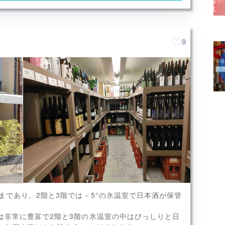
9
、まんさくの花、松の司、鳳凰
まであり、2階と3階では－5°の氷温室で日本酒が保管
プが取り揃えられています。
x8
は非常に豊富で2階と3階の氷温室の中はびっしりと日