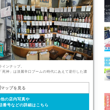
美田、一歩己（いぶき）、杉勇
ラインナップ。
「死神」は淡麗辛口ブームの時代にあえて逆行した濃
x8
マップを見る
の他の店内写真や
話番号などの詳細はこちら