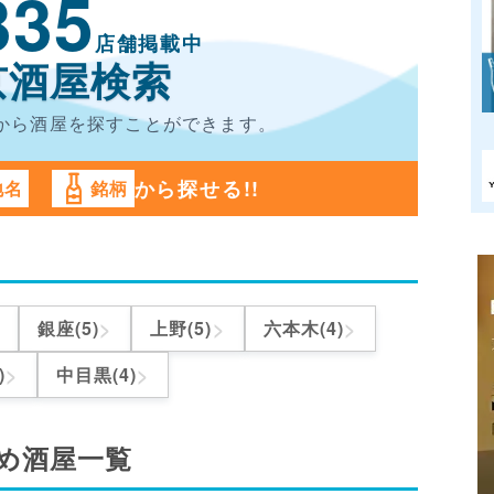
335
店舗掲載中
京酒屋検索
から酒屋を
探すことができます。
から探せる!!
地名
銘柄
>
>
>
銀座(5)
上野(5)
六本木(4)
>
>
)
中目黒(4)
め酒屋一覧