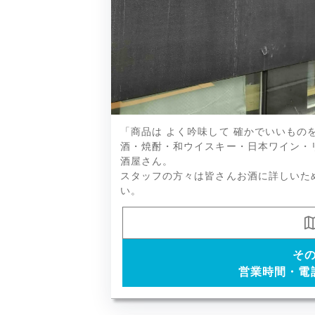
天美、作、加茂錦 荷札酒、鳳凰美田
「商品は よく吟味して 確かでいいもの
酒・焼酎・和ウイスキー・日本ワイン・
酒屋さん。
スタッフの方々は皆さんお酒に詳しいた
い。
そ
営業時間・電