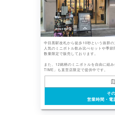
限定含む、HINEMOSの商品各種
中目黒駅改札から徒歩10秒という抜群
人気のミニボトル飲み比べセットや季節
数量限定で販売しております。
また、12銘柄のミニボトルを自由に組み
TIME」も直営店限定で提供中です。
そ
営業時間・電