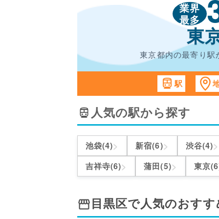
業界
最多
東
東京都内の最寄り駅
駅
人気の駅から探す
>
>
>
池袋(4)
新宿(6)
渋谷(4)
>
>
吉祥寺(6)
蒲田(5)
東京(6
目黒区
で人気のおすす