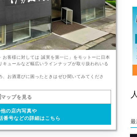
、獺祭、冩楽など
を お客様に対しては 誠実を第一に」をモットーに日本
x1
リキュールなど幅広いラインナップが取り扱われいる
め、お酒選びに困ったときはぜひ聞いてみてくださ
マップを見る
の他の店内写真や
話番号などの詳細はこちら
最