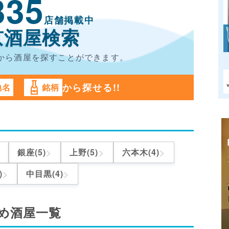
335
店舗掲載中
京酒屋検索
から酒屋を
探すことができます。
から探せる!!
地名
銘柄
>
>
>
銀座(5)
上野(5)
六本木(4)
>
>
)
中目黒(4)
め酒屋一覧