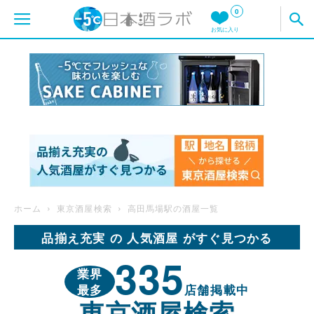
0
お気に入り
ホーム
東京酒屋検索
高田馬場駅の酒屋一覧
品揃え充実 の 人気酒屋 がすぐ見つかる
335
業界
最多
店舗掲載中