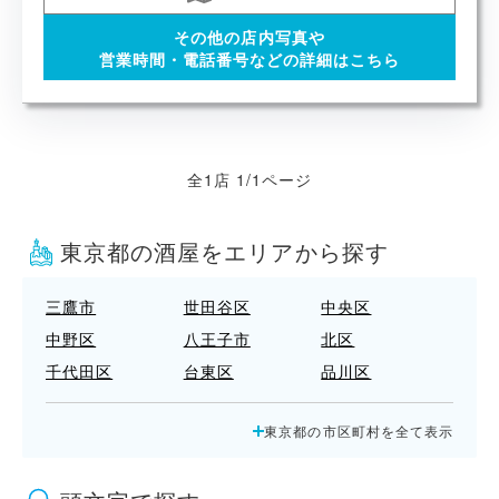
その他の店内写真や
営業時間・電話番号などの詳細はこちら
全1店 1/1ページ
東京都の酒屋をエリアから探す
三鷹市
世田谷区
中央区
中野区
八王子市
北区
千代田区
台東区
品川区
国立市
墨田区
多摩市
東京都の市区町村を全て表示
大田区
小平市
小金井市
府中市
文京区
新宿区