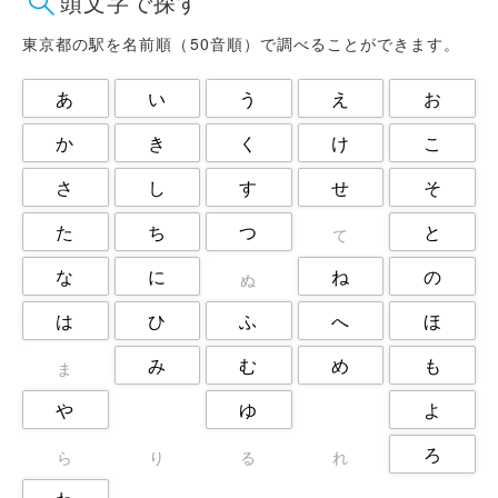
頭文字で探す
日野市
杉並区
東大和市
東村山市
板橋区
武蔵野市
東京都の駅を名前順（50音順）で調べることができます。
江戸川区
江東区
渋谷区
あ
い
う
え
お
港区
狛江市
町田市
目黒区
福生市
立川市
か
き
く
け
こ
練馬区
荒川区
葛飾区
さ
し
す
せ
そ
西東京市
調布市
豊島区
足立区
た
ち
つ
と
て
な
に
ね
の
ぬ
は
ひ
ふ
へ
ほ
み
む
め
も
ま
や
ゆ
よ
ろ
ら
り
る
れ