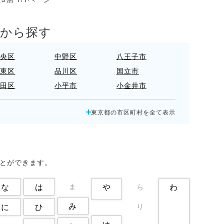
アから探す
中央区
中野区
八王子市
台東区
品川区
国立市
大田区
小平市
小金井市
新宿区
日野市
杉並区
東京都の市区町村を全て表示
板橋区
武蔵野市
江戸川区
港区
狛江市
町田市
立川市
練馬区
荒川区
調布市
豊島区
足立区
ことができます。
な
は
や
わ
ま
ら
み
ひ
に
り