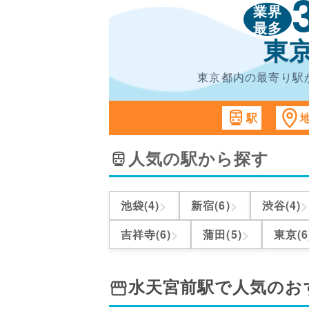
業界
最多
東
東京都内の最寄り駅
駅
人気の駅から探す
>
>
>
池袋(4)
新宿(6)
渋谷(4)
>
>
吉祥寺(6)
蒲田(5)
東京(6
水天宮前駅
で人気のお