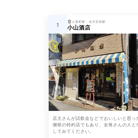
人形町駅・水天宮前駅
1
小山酒店
獺祭、雪の茅舎、W（ダブリュー）
店主さんが試飲会などでおいしいと思っ
獺祭の特約店でもあり、女将さんの人と
してみてください。