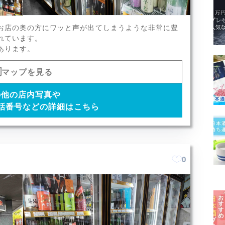
邑、羽根屋など豊富なラインナ
お店の奥の方にワッと声が出てしまうような非常に豊
れています。
x9
あります。
マップを見る
の他の店内写真や
話番号などの詳細はこちら
0