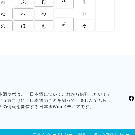
ゆ
む
る
ふ
ぬ
ね
め
れ
へ
よ
ろ
の
も
ほ
本酒ラボは、「日本酒についてこれから勉強したい！」
いう方向けに、日本酒のことを知って、楽しんでもらう
めの情報を発信する日本酒Webメディアです。
プライバシーポリシー
記事コンテンツ制作ポリシー