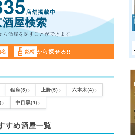
335
店舗掲載中
京酒屋検索
から酒屋を
探すことができます。
から探せる!!
地名
銘柄
>
>
>
銀座(5)
上野(5)
六本木(4)
>
>
)
中目黒(4)
すすめ酒屋一覧