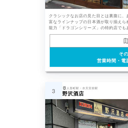
龍勢、雁木、作、シン・ツチダ、花
クラシックなお店の見た目とは裏腹に、
ップが取り揃えられています。
富なラインナップの日本酒が取り揃えら
龍力「ドラゴンシリーズ」の特約店でも
そ
営業時間・電
人形町駅・水天宮前駅
3
野沢酒店