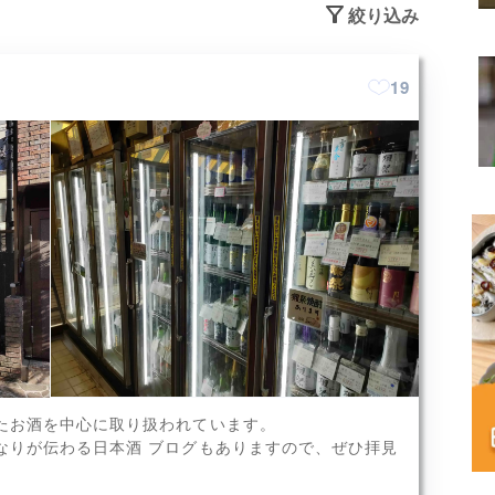
絞り込み
19
、加賀鳶、桂月など
たお酒を中心に取り扱われています。
x6
なりが伝わる日本酒 ブログもありますので、ぜひ拝見