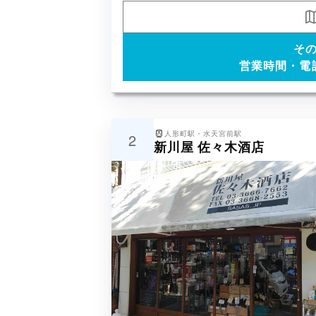
そ
営業時間・電
人形町駅・水天宮前駅
2
新川屋 佐々木酒店