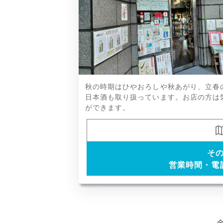
麒麟山、鶴齢、八海山、季節の日本
秋の時期はひやおろしや秋あがり、立春
日本酒も取り扱っています。お店の方は
ができます。
そ
営業時間・電
全