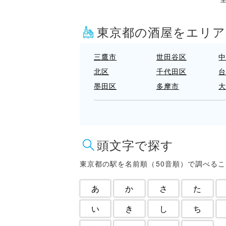
東京都の酒屋をエリ
三鷹市
世田谷区
北区
千代田区
墨田区
多摩市
府中市
文京区
東大和市
東村山市
江東区
渋谷区
頭文字で探す
目黒区
福生市
葛飾区
西東京市
東京都の駅を名前順（50音順）で調べる
あ
か
さ
た
い
き
し
ち