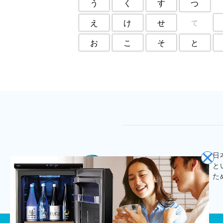
う
く
す
つ
え
け
せ
て
と
お
こ
そ
日
と
た
© 2020
Cajiya,Inc.
All Rights Reserved.