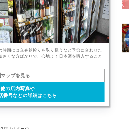
酒など
の時期には立春朝搾りを取り扱うなど季節に合わせた
x7
気さくな方ばかりで、心地よく日本酒を購入すること
マップを見る
の他の店内写真や
話番号などの詳細はこちら
3店 1/1ページ