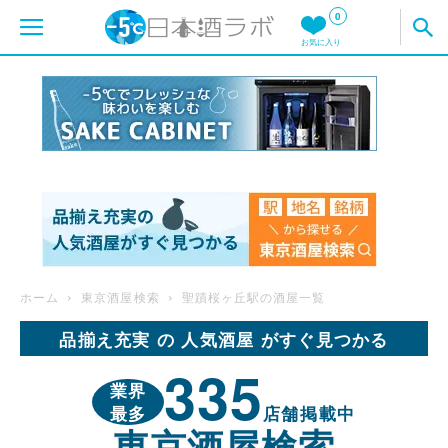
0
お気に入り
ホーム
東京酒屋検索
聖蹟桜ヶ丘駅の酒屋一覧
品揃え充実 の 人気酒屋 がすぐ見つかる
335
業界
最多
店舗掲載中