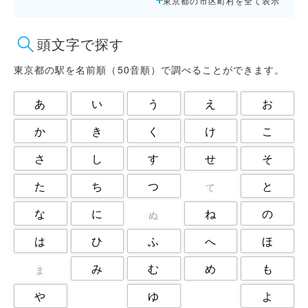
東京都の市区町村を全て表示
大田区
小平市
小金井市
府中市
文京区
新宿区
頭文字で探す
日野市
杉並区
東大和市
東村山市
板橋区
武蔵野市
東京都の駅を名前順（50音順）で調べることができます。
江戸川区
江東区
渋谷区
あ
い
う
え
お
港区
狛江市
町田市
目黒区
福生市
立川市
か
き
く
け
こ
練馬区
荒川区
葛飾区
さ
し
す
せ
そ
西東京市
調布市
豊島区
足立区
た
ち
つ
と
て
な
に
ね
の
ぬ
は
ひ
ふ
へ
ほ
み
む
め
も
ま
や
ゆ
よ