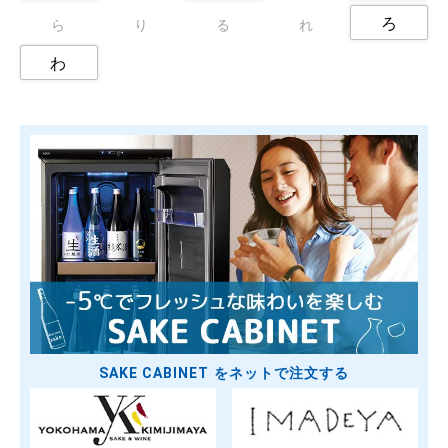
ろ
ら
り
る
れ
わ
SAKE CABINET をネットで注文する