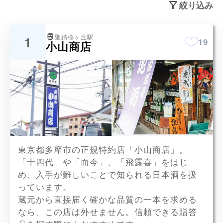
絞り込み
聖蹟桜ヶ丘駅
1
19
小山商店
十四代、而今、飛露喜など
東京都多摩市の正規特約店「小山商店」。
x3
「十四代」や「而今」、「飛露喜」をはじ
め、入手が難しいことで知られる日本酒を扱
っています。
蔵元から直接届く確かな品質の一本を求める
なら、この店は外せません。信頼できる贈答