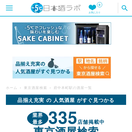
0
お気に入り
ホーム
東京酒屋検索
府中本町駅の酒屋一覧
品揃え充実 の 人気酒屋 がすぐ見つかる
335
業界
最多
店舗掲載中