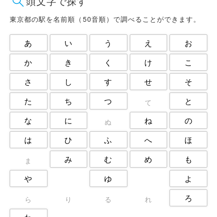
頭文字で探す
日野市
杉並区
東大和市
東村山市
板橋区
武蔵野市
東京都の駅を名前順（50音順）で調べることができます。
江戸川区
江東区
渋谷区
あ
い
う
え
お
港区
狛江市
町田市
目黒区
福生市
立川市
か
き
く
け
こ
練馬区
荒川区
葛飾区
さ
し
す
せ
そ
西東京市
調布市
豊島区
足立区
た
ち
つ
と
て
な
に
ね
の
ぬ
は
ひ
ふ
へ
ほ
み
む
め
も
ま
や
ゆ
よ
ろ
ら
り
る
れ