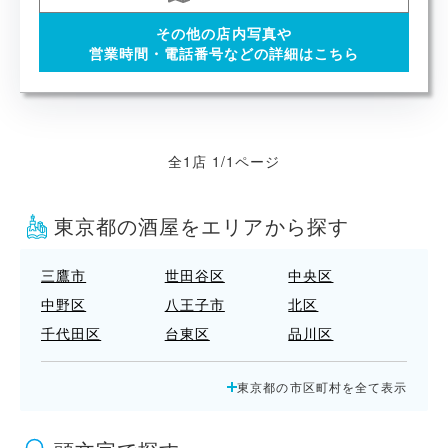
その他の店内写真や
営業時間・電話番号などの詳細はこちら
全1店 1/1ページ
東京都の酒屋をエリアから探す
三鷹市
世田谷区
中央区
中野区
八王子市
北区
千代田区
台東区
品川区
国立市
墨田区
多摩市
東京都の市区町村を全て表示
大田区
小平市
小金井市
府中市
文京区
新宿区