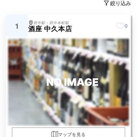
絞り込み
府中駅・府中本町駅
1
0
酒座 中久本店
マップを見る