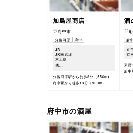
加島屋商店
酒
府中市
分倍河原
府中
府
JR
京
JR南武線
京
京王線
東府
他...
府中
分倍河原駅から徒歩8分（550m）
府中駅から徒歩13分（900m）
府中市の酒屋