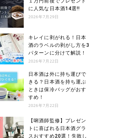
１万円前後でプレゼント
に人気な日本酒14選!!
2026年7月29日
キレイに剥がれる！日本
酒のラベルの剥がし方を3
鴨下酒店
越中屋酒店
パターンに分けて解説！
府中市
府中市
2026年7月22日
西府
北府中
日本酒は外に持ち運びで
JR
JR
きる？日本酒を持ち運ぶ
JR南武線
JR武蔵野線
ときは保冷バッグがおす
西府駅北口から徒歩7分（500m）
北府中駅から徒歩14分（1km）
すめ！
2026年7月22日
【唎酒師監修】プレゼン
トに喜ばれる日本酒グラ
スおすすめ20選！失敗し