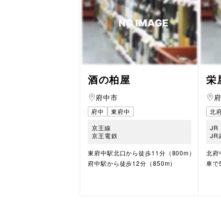
酒の柏屋
栄
府中市
府中
東府中
北
京王線
JR
京王電鉄
J
東府中駅北口から徒歩11分（800m）
北府
府中駅から徒歩12分（850m）
車で