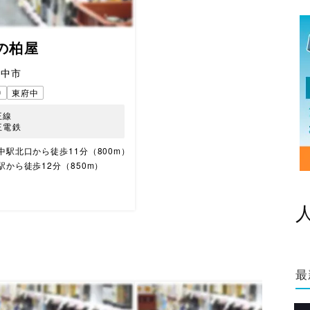
の柏屋
府中市
中
東府中
王線
王電鉄
中駅北口から徒歩11分（800m）
駅から徒歩12分（850m）
最