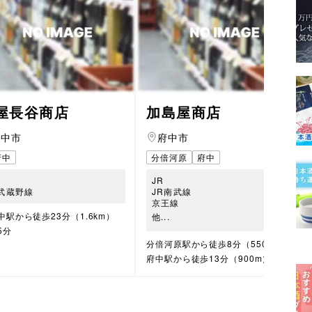
屋長谷商店
加島屋商店
府中市
府中市
府中
分倍河原
府中
JR
R武蔵野線
JR南武線
京王線
中駅から徒歩23分（1.6km）
他...
5分
分倍河原駅から徒歩8分（550m）
府中駅から徒歩13分（900m）