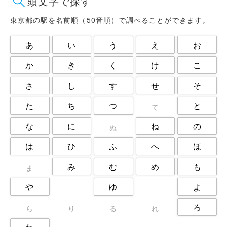
頭文字で探す
日野市
杉並区
東大和市
東村山市
板橋区
武蔵野市
東京都の駅を名前順（50音順）で調べることができます。
江戸川区
江東区
渋谷区
あ
い
う
え
お
港区
狛江市
町田市
目黒区
福生市
立川市
か
き
く
け
こ
練馬区
荒川区
葛飾区
さ
し
す
せ
そ
西東京市
調布市
豊島区
足立区
た
ち
つ
と
て
な
に
ね
の
ぬ
は
ひ
ふ
へ
ほ
み
む
め
も
ま
や
ゆ
よ
ろ
ら
り
る
れ