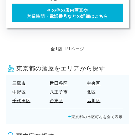
その他の店内写真や
営業時間・電話番号などの詳細はこちら
全1店 1/1ページ
東京都の酒屋をエリアから探す
三鷹市
世田谷区
中央区
中野区
八王子市
北区
千代田区
台東区
品川区
国立市
墨田区
多摩市
東京都の市区町村を全て表示
大田区
小平市
小金井市
府中市
文京区
新宿区