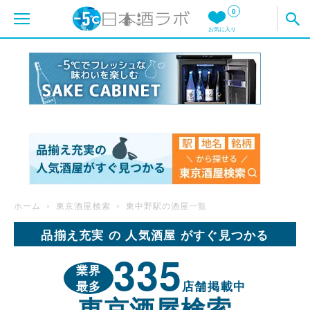
0
お気に入り
ホーム
東京酒屋検索
東中野駅の酒屋一覧
品揃え充実 の 人気酒屋 がすぐ見つかる
335
業界
最多
店舗掲載中