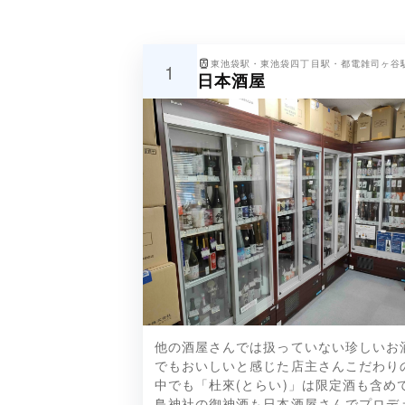
東池袋駅・東池袋四丁目駅・都電雑司ヶ谷
1
日本酒屋
杜來(とらい)、暴君、英君、車坂、日
他の酒屋さんでは扱っていない珍しいお
（ありいそあけぼの）、豊能梅、玉乃
でもおいしいと感じた店主さんこだわり
中でも「杜來(とらい)」は限定酒も含
鳥神社の御神酒も日本酒屋さんでプロデ