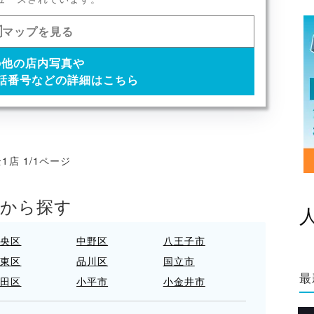
マップを見る
の他の店内写真や
話番号などの詳細はこちら
1店 1/1ページ
アから探す
中央区
中野区
八王子市
台東区
品川区
国立市
最
大田区
小平市
小金井市
新宿区
日野市
杉並区