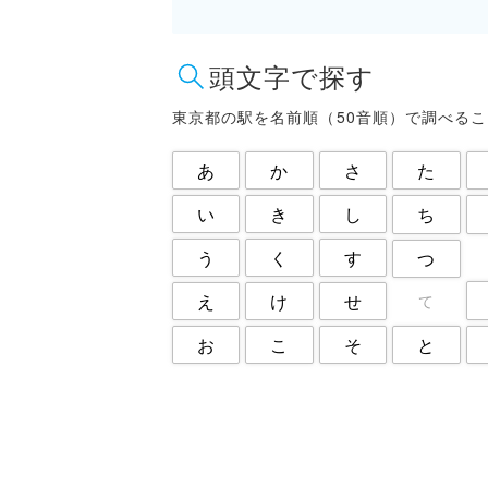
東大和市
東村山市
江東区
渋谷区
頭文字で探す
目黒区
福生市
葛飾区
西東京市
東京都の駅を名前順（50音順）で調べる
あ
か
さ
た
い
き
し
ち
う
く
す
つ
え
け
せ
て
と
お
こ
そ