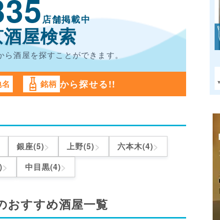
335
店舗掲載中
京酒屋検索
から酒屋を
探すことができます。
から探せる!!
地名
銘柄
>
>
>
銀座(5)
上野(5)
六本木(4)
>
>
)
中目黒(4)
のおすすめ酒屋一覧