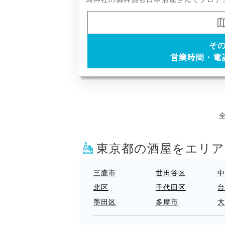
そ
営業時間・電
全
東京都の酒屋をエリ
三鷹市
世田谷区
北区
千代田区
墨田区
多摩市
府中市
文京区