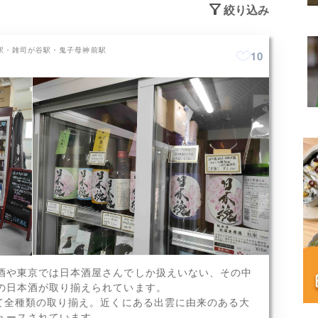
絞り込み
駅・雑司が谷駅・鬼子母神前駅
10
本城、根来、narai、有磯曙
酒や東京では日本酒屋さんでしか扱えいない、その中
光、大鳥神社の御神酒など...
の日本酒が取り揃えられています。
x12
めて全種類の取り揃え。近くにある出雲に由来のある大
ュースされています。