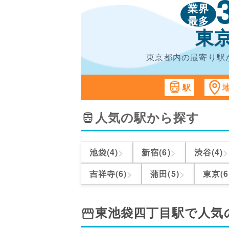
業界
最多
東
東京都内の最寄り駅
駅
人気の駅から探す
>
>
>
池袋(4)
新宿(6)
渋谷(4)
>
>
吉祥寺(6)
蒲田(5)
東京(6
東池袋四丁目駅
で人気