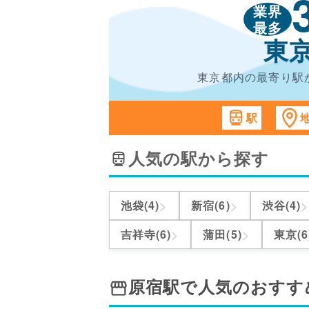
業界
最多
東
東京都内の最寄り駅
駅
人気の駅から探す
>
>
>
池袋(4)
新宿(6)
渋谷(4)
>
>
吉祥寺(6)
蒲田(5)
東京(6
原宿駅
で人気のおすす