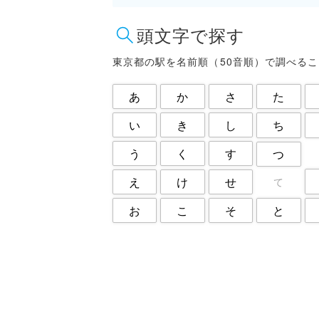
江東区
渋谷区
頭文字で探す
目黒区
福生市
葛飾区
西東京市
東京都の駅を名前順（50音順）で調べる
あ
か
さ
た
い
き
し
ち
う
く
す
つ
え
け
せ
て
と
お
こ
そ