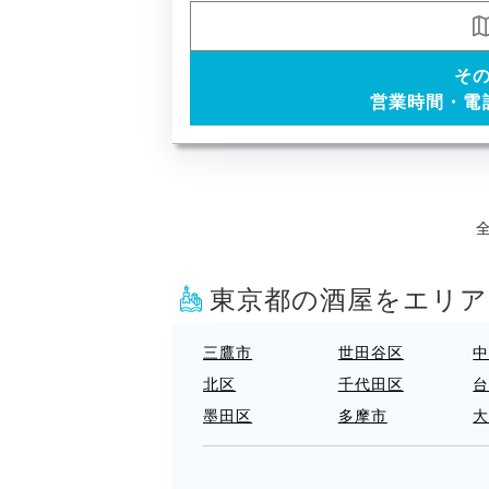
そ
営業時間・電
全
東京都の酒屋をエリ
三鷹市
世田谷区
北区
千代田区
墨田区
多摩市
府中市
文京区
東大和市
東村山市