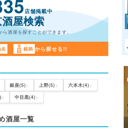
335
店舗掲載中
京酒屋検索
から酒屋を
探すことができます。
から探せる!!
地名
銘柄
>
>
>
銀座(5)
上野(5)
六本木(4)
>
>
)
中目黒(4)
め酒屋一覧