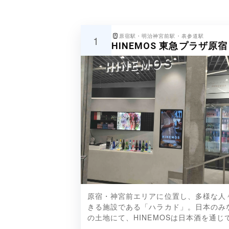
原宿駅・明治神宮前駅・表参道駅
1
HINEMOS 東急プラザ原
限定含む、HINEMOSの商品各種
原宿・神宮前エリアに位置し、多様な人
きる施設である「ハラカド」。日本のみ
の土地にて、HINEMOSは日本酒を通