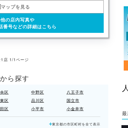
マップを見る
の他の店内写真や
話番号などの詳細はこちら
1店 1/1ページ
アから探す
中央区
中野区
八王子市
台東区
品川区
国立市
大田区
小平市
小金井市
最
新宿区
日野市
杉並区
東京都の市区町村を全て表示
板橋区
武蔵野市
江戸川区