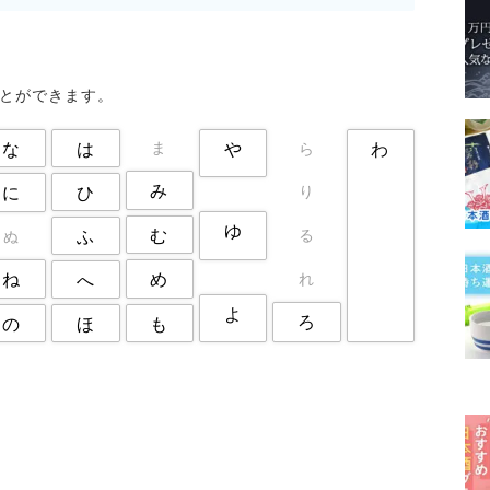
港区
狛江市
町田市
立川市
練馬区
荒川区
調布市
豊島区
足立区
ことができます。
な
は
や
わ
ま
ら
み
ひ
に
り
ゆ
む
る
ふ
ぬ
ね
め
れ
へ
よ
ろ
の
も
ほ