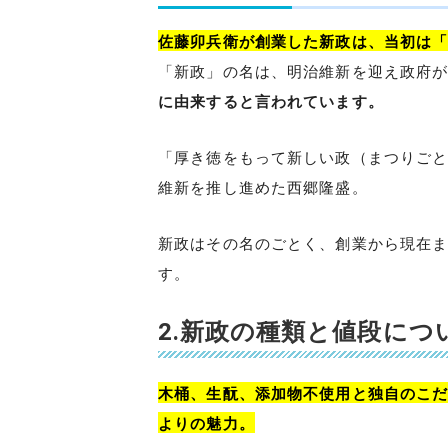
佐藤卯兵衛が創業した新政は、当初は
「新政」の名は、明治維新を迎え政府
に由来すると言われています。
「厚き徳をもって新しい政（まつりご
維新を推し進めた西郷隆盛。
新政はその名のごとく、創業から現在
す。
2.新政の種類と値段につ
木桶、生酛、添加物不使用と独自のこ
よりの魅力。