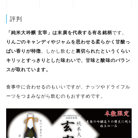
35％
山田錦
720ml:8800円
（税込）
評判
「純米大吟醸 玄宰」は末廣を代表する有名銘柄
です。
りんごのキャンディやジャムを思わせる柔らかく甘酸っ
ぱい香りが特徴
。しかし飲むと
裏切られたというくらい
キリッとすっきりとした味わいで、甘味と酸味のバラン
スが取れています。
食事中に合わせるのもいいですが、ナッツやドライフル
ーツをつまみながら飲むのもおすすめです。