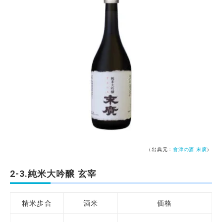
（出典元：
會津の酒 末廣
）
2-3.純米大吟醸 玄宰
精米歩合
酒米
価格