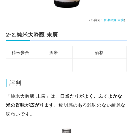
（出典元：
會津の酒 末廣
）
2-2.純米大吟醸 末廣
精米歩合
酒米
価格
35％
兵庫県産山田錦
720ml:3300円（税込）
評判
「純米大吟醸 末廣」は、
口当たりがよく、ふくよかな
米の旨味が広がります
。透明感のある雑味のない綺麗な
味わいです。