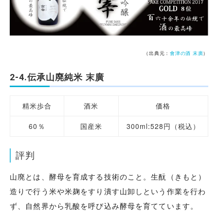
（出典元：
會津の酒 末廣
）
2-4.伝承山廃純米 末廣
精米歩合
酒米
価格
60％
国産米
300ml:528円（税込）
評判
山廃とは、酵母を育成する技術のこと。生酛（きもと）
造りで行う米や米麹をすり潰す山卸しという作業を行わ
ず、自然界から乳酸を呼び込み酵母を育てています。