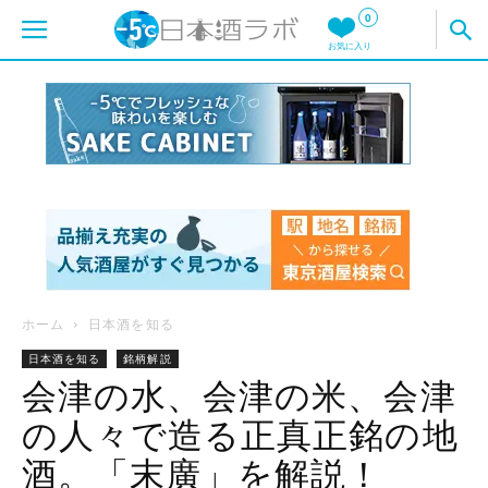
0
お気に入り
ホーム
日本酒を知る
日本酒を知る
銘柄解説
会津の水、会津の米、会津
の人々で造る正真正銘の地
酒。「末廣」を解説！