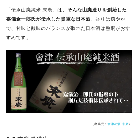
「伝承山廃純米 末廣」は、
そんな山廃造りを創始した
嘉儀金一郎氏が伝承した貴重な日本酒
。香りは穏やか
で、甘味と酸味のバランスが取れた日本酒は熱燗がおす
すめです。
（出典元：
會津の酒 末廣
）