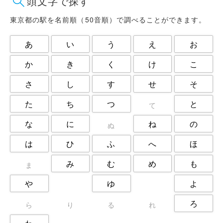
頭文字で探す
日野市
杉並区
東大和市
東村山市
板橋区
武蔵野市
東京都の駅を名前順（50音順）で調べることができます。
江戸川区
江東区
渋谷区
あ
い
う
え
お
港区
狛江市
町田市
目黒区
福生市
立川市
か
き
く
け
こ
練馬区
荒川区
葛飾区
さ
し
す
せ
そ
西東京市
調布市
豊島区
足立区
た
ち
つ
と
て
な
に
ね
の
ぬ
は
ひ
ふ
へ
ほ
み
む
め
も
ま
や
ゆ
よ
ろ
ら
り
る
れ