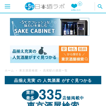
0
お気に入り
ホーム
東京酒屋検索
高尾駅の酒屋一覧
品揃え充実 の 人気酒屋 がすぐ見つかる
335
業界
最多
店舗掲載中