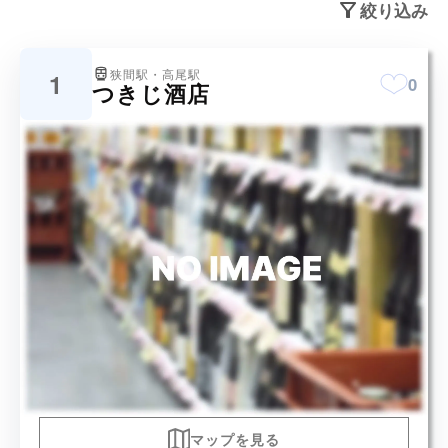
絞り込み
狭間駅・高尾駅
1
0
つきじ酒店
マップを見る