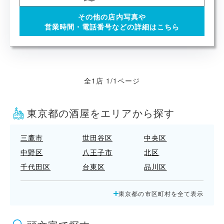
その他の店内写真や
営業時間・電話番号などの詳細はこちら
全1店 1/1ページ
東京都の酒屋をエリアから探す
三鷹市
世田谷区
中央区
中野区
八王子市
北区
千代田区
台東区
品川区
国立市
墨田区
多摩市
東京都の市区町村を全て表示
大田区
小平市
小金井市
府中市
文京区
新宿区