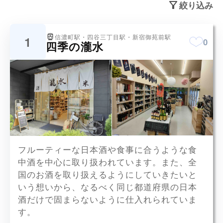
絞り込み
信濃町駅・四谷三丁目駅・新宿御苑前駅
1
0
四季の瀧水
水尾、南、豊盃、雑賀、志太泉など豊富
フルーティーな日本酒や食事に合うような食
なラインナップが取り揃えられていま
x11
中酒を中心に取り扱われています。また、全
す。
国のお酒を取り扱えるようにしていきたいと
いう想いから、なるべく同じ都道府県の日本
酒だけで固まらないように仕入れられていま
す。