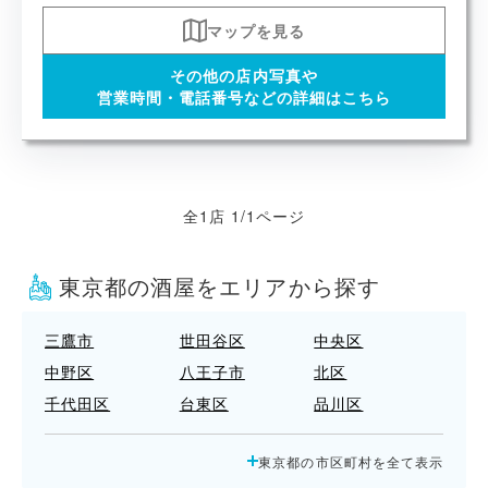
マップを見る
その他の店内写真や
営業時間・電話番号などの詳細はこちら
全1店 1/1ページ
東京都の酒屋をエリアから探す
三鷹市
世田谷区
中央区
中野区
八王子市
北区
千代田区
台東区
品川区
国立市
墨田区
多摩市
東京都の市区町村を全て表示
大田区
小平市
小金井市