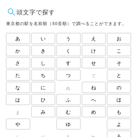
府中市
文京区
新宿区
頭文字で探す
日野市
杉並区
東大和市
東村山市
板橋区
武蔵野市
東京都の駅を名前順（50音順）で調べることができます。
江戸川区
江東区
渋谷区
あ
い
う
え
お
港区
狛江市
町田市
目黒区
福生市
立川市
か
き
く
け
こ
練馬区
荒川区
葛飾区
さ
し
す
せ
そ
西東京市
調布市
豊島区
足立区
た
ち
つ
と
て
な
に
ね
の
ぬ
は
ひ
ふ
へ
ほ
み
む
め
も
ま
や
ゆ
よ
ろ
ら
り
る
れ