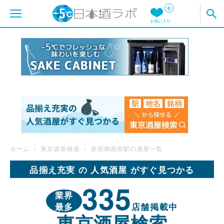
0
お気に入り
ホーム
東京酒屋検索
新宿御苑前駅の酒屋一覧
品揃え充実 の 人気酒屋 がすぐ見つかる
335
業界
最多
店舗掲載中