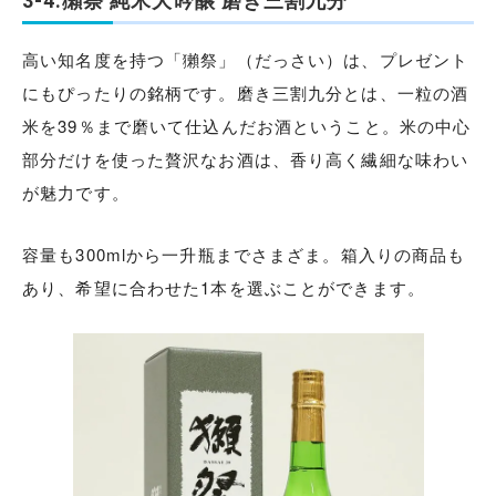
3-4.獺祭 純米大吟醸 磨き三割九分
高い知名度を持つ「獺祭」（だっさい）は、プレゼント
にもぴったりの銘柄です。磨き三割九分とは、一粒の酒
米を39％まで磨いて仕込んだお酒ということ。米の中心
部分だけを使った贅沢なお酒は、香り高く繊細な味わい
が魅力です。
容量も300mlから一升瓶までさまざま。箱入りの商品も
あり、希望に合わせた1本を選ぶことができます。