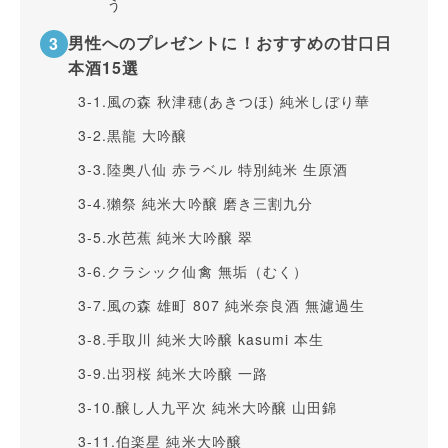
う
男性へのプレゼントに！おすすめの甘口日
本酒15選
3-1.
風の森 秋津穂(あきつほ) 純米しぼり華
3-2.
黒龍 大吟醸
3-3.
陸奥八仙 赤ラベル 特別純米 生原酒
3-4.
獺祭 純米大吟醸 磨き三割九分
3-5.
水芭蕉 純米大吟醸 翠
3-6.
クラシック仙禽 無垢（むく）
3-7.
風の森 雄町 807 純米奈良酒 無濾過生
3-8.
手取川 純米大吟醸 kasumi 本生
3-9.
出羽桜 純米大吟醸 一路
3-10.
醸し人九平次 純米大吟醸 山田錦
3-11.
伯楽星 純米大吟醸