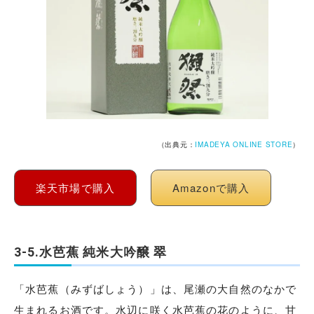
（出典元：
IMADEYA ONLINE STORE
）
楽天市場で購入
Amazonで購入
3-5.水芭蕉 純米大吟醸 翠
「水芭蕉（みずばしょう）」は、尾瀬の大自然のなかで
生まれるお酒です。水辺に咲く水芭蕉の花のように、甘