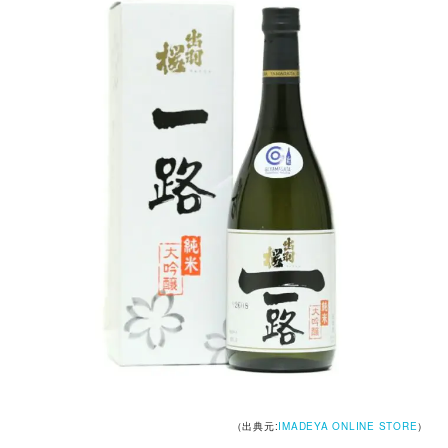
（出典元:
IMADEYA ONLINE STORE
）