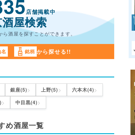
335
店舗掲載中
京酒屋検索
から酒屋を
探すことができます。
から探せる!!
地名
銘柄
>
>
>
銀座(5)
上野(5)
六本木(4)
>
>
)
中目黒(4)
すめ酒屋一覧