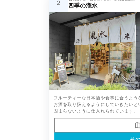
2
四季の瀧水
水尾、南、豊盃、雑賀、志太泉など
フルーティーな日本酒や食事に合うよう
られています。
お酒を取り扱えるようにしていきたいと
固まらないように仕入れられています。
そ