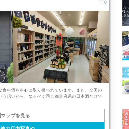
0
豊富なラインナップが取り揃え
な食中酒を中心に取り扱われています。また、全国の
いう想いから、なるべく同じ都道府県の日本酒だけで
x11
マップを見る
の他の店内写真や