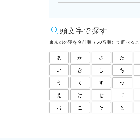
府中市
文京区
東大和市
東村山市
江東区
渋谷区
頭文字で探す
目黒区
福生市
葛飾区
西東京市
東京都の駅を名前順（50音順）で調べる
あ
か
さ
た
い
き
し
ち
う
く
す
つ
え
け
せ
て
と
お
こ
そ