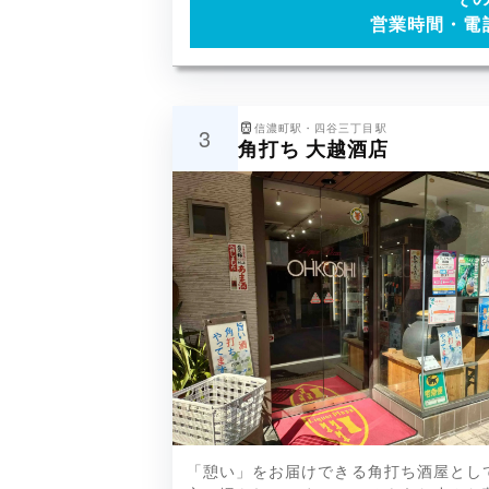
営業時間・電
信濃町駅・四谷三丁目駅
3
角打ち 大越酒店
猩々（しょうじょう）、菊の司、菊
「憩い」をお届けできる角打ち酒屋とし