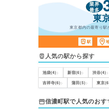
業界
最多
東
東京都内の最寄り駅
駅
人気の駅から探す
>
>
>
池袋(4)
新宿(6)
渋谷(4)
>
>
吉祥寺(6)
蒲田(5)
東京(6
信濃町駅
で人気のおす