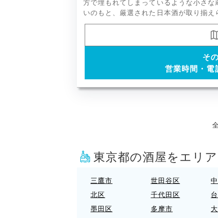
戒など
方で埋もれてしまっているような小さな
いのもと、厳選された日本酒が取り揃え
そ
営業時間・電
全
東京都の酒屋をエリ
三鷹市
世田谷区
北区
千代田区
墨田区
多摩市