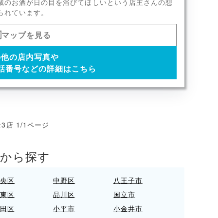
蔵のお酒が日の目を浴びてほしいという店主さんの想
x11
られています。
マップを見る
の他の店内写真や
話番号などの詳細はこちら
3店 1/1ページ
アから探す
中央区
中野区
八王子市
台東区
品川区
国立市
大田区
小平市
小金井市