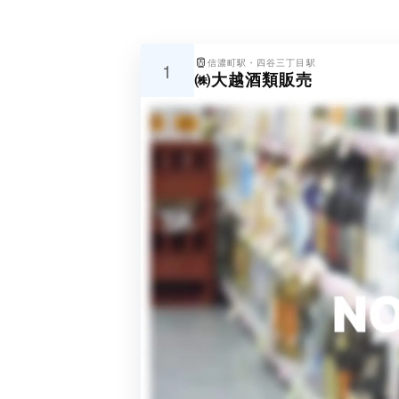
信濃町駅・四谷三丁目駅
1
㈱大越酒類販売