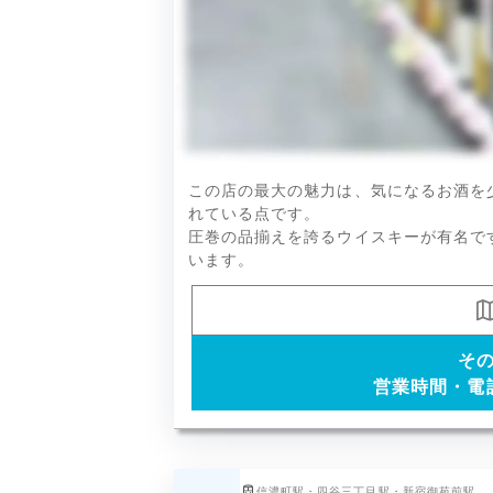
人気の銘柄や季節限定品などを幅広
この店の最大の魅力は、気になるお酒を
れている点です。
圧巻の品揃えを誇るウイスキーが有名で
います。
そ
営業時間・電
信濃町駅・四谷三丁目駅・新宿御苑前駅