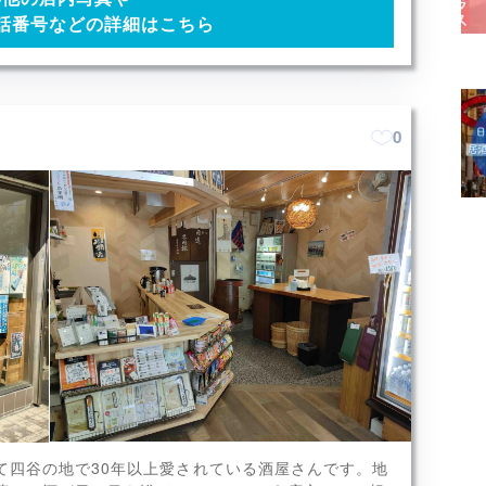
話番号などの詳細はこちら
0
の里、富美菊（ふみぎく）、若
て四谷の地で30年以上愛されている酒屋さんです。地