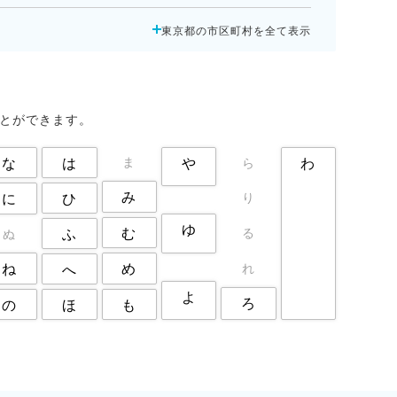
新宿区
日野市
杉並区
東京都の市区町村を全て表示
板橋区
武蔵野市
江戸川区
港区
狛江市
町田市
立川市
練馬区
荒川区
調布市
豊島区
足立区
ことができます。
な
は
や
わ
ま
ら
み
ひ
に
り
ゆ
む
る
ふ
ぬ
ね
め
れ
へ
よ
ろ
の
も
ほ