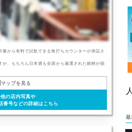
く取り扱っています。
少量から有料で試飲できる角打ちカウンターが併設さ
すが、もちろん日本酒も全国から厳選された銘柄が揃
マップを見る
の他の店内写真や
話番号などの詳細はこちら
最