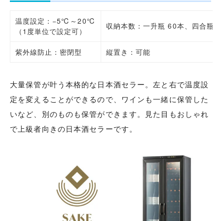
温度設定：−5℃～20℃
収納本数：一升瓶 60本、四合瓶 1
（1度単位で設定可）
紫外線防止：密閉型
縦置き：可能
大量保管が叶う本格的な日本酒セラー。左と右で温度設
定を変えることができるので、ワインも一緒に保管した
いなど、別のものも保管ができます。見た目もおしゃれ
で上級者向きの日本酒セラーです。