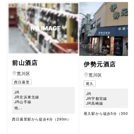
前山酒店
伊勢元酒店
荒川区
荒川区
西日暮里
尾久
JR
JR
JR京浜東北線
JR宇都宮線
JR山手線
JR高崎線
他...
尾久駅から徒歩5分（350m
西日暮里駅から徒歩4分（290m）