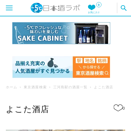
0
お気に入り
ホーム
東京酒屋検索
三河島駅の酒屋一覧
よこた酒店
よこた酒店
0