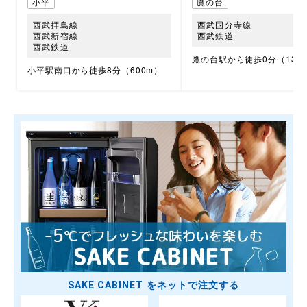
小平
鷹の台
西武拝島線
西武国分寺線
西武新宿線
西武鉄道
西武鉄道
鷹の台駅から徒歩0分（13m
小平駅南口から徒歩8分（600m）
SAKE CABINET をネットで注文する