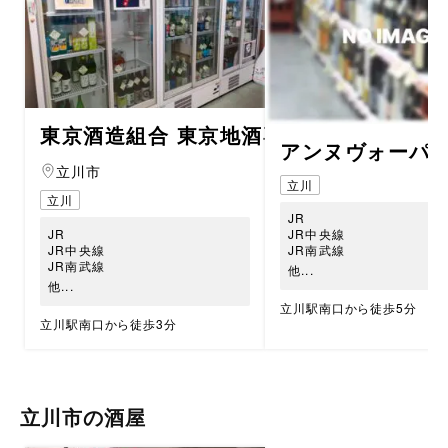
東京酒造組合 東京地酒専門店「東京蔵元
アンヌヴォーパ（Un
立川市
立川
立川
JR
JR
JR中央線
JR中央線
JR南武線
JR南武線
他...
他...
立川駅南口から徒歩5分
立川駅南口から徒歩3分
立川市の酒屋