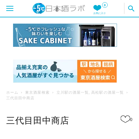
0
お気に入り
ホーム
東京酒屋検索
立川駅の酒屋一覧
,
高松駅の酒屋一覧
三代目田中商店
三代目田中商店
0