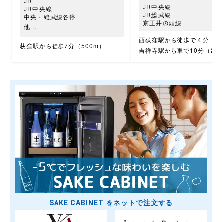
JR
JR中央線
JR中央線
JR総武線
中央・総武線各停
京王井の頭線
他...
西荻窪駅から徒歩で４分（26
荻窪駅から徒歩7分（500m）
吉祥寺駅から車で10分（2.1
SAKE CABINET をネットで注文する