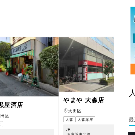
やまや 大森店
黒屋酒店
大田区
大田区
大森
大森海岸
最
森
JR
JR京浜東北線