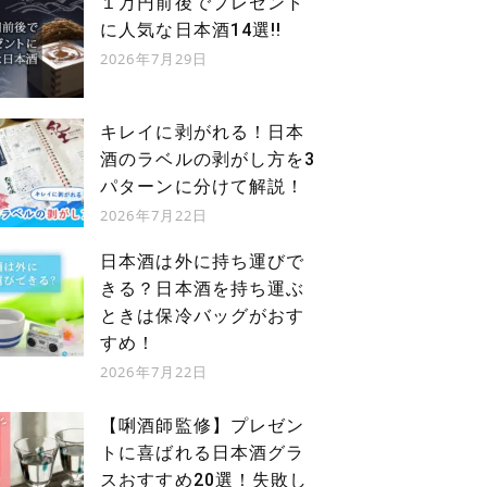
１万円前後でプレゼント
に人気な日本酒14選!!
2026年7月29日
キレイに剥がれる！日本
酒のラベルの剥がし方を3
パターンに分けて解説！
2026年7月22日
日本酒は外に持ち運びで
きる？日本酒を持ち運ぶ
ときは保冷バッグがおす
すめ！
2026年7月22日
【唎酒師監修】プレゼン
トに喜ばれる日本酒グラ
澤屋酒店
PRIME SAKE Tokyo
スおすすめ20選！失敗し