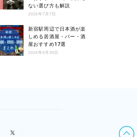
大田区
大田区
ない選び方も解説
梅屋敷
蒲田
羽田空港第3ターミナル
2026年7月7日
JR
京急空港線
JR京浜東北線
京浜急行電鉄
新宿駅周辺で日本酒が楽
京急本線
しめる居酒屋・バー・酒
羽田空港第3ターミナル駅から徒歩1
他...
屋おすすめ17選
梅屋敷駅出入り口2から徒歩8分（550m）
2026年6月30日
蒲田駅から徒歩17分（1.2km）