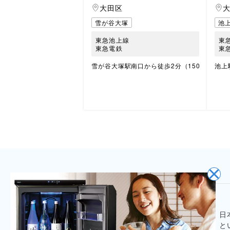
大田区
雪が谷大塚
池
東急池上線
東
東急電鉄
東
雪が谷大塚駅南口から徒歩2分（150m）
池上
日
と