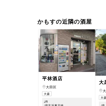
かもすの近隣の酒屋
平林酒店
大
大田区
大森
大
JR
JR京浜東北線
JR