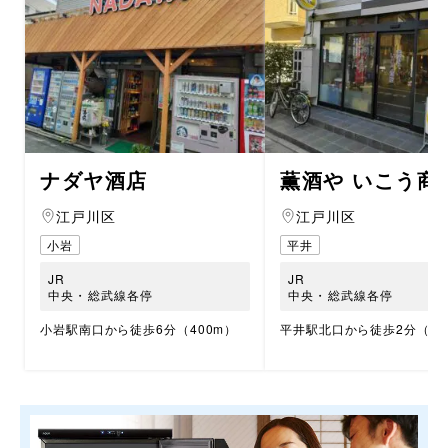
ナダヤ酒店
薫酒や いこう商
江戸川区
江戸川区
小岩
平井
JR
JR
中央・総武線各停
中央・総武線各停
小岩駅南口から徒歩6分（400m）
平井駅北口から徒歩2分（14