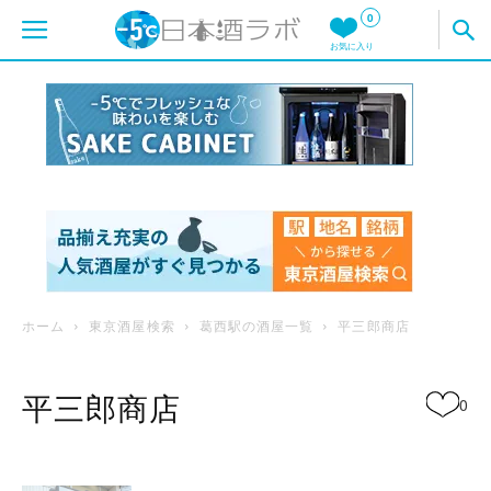
0
お気に入り
ホーム
東京酒屋検索
葛西駅の酒屋一覧
平三郎商店
平三郎商店
0