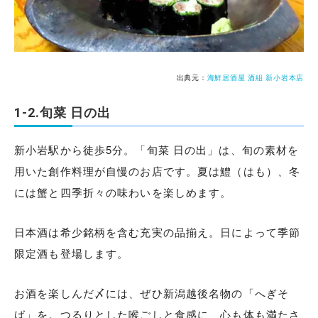
出典元：
海鮮居酒屋 酒組 新小岩本店
1-2.旬菜 日の出
新小岩駅から徒歩5分。「旬菜 日の出」は、旬の素材を
用いた創作料理が自慢のお店です。夏は鱧（はも）、冬
には蟹と四季折々の味わいを楽しめます。
日本酒は希少銘柄を含む充実の品揃え。日によって季節
限定酒も登場します。
お酒を楽しんだ〆には、ぜひ新潟越後名物の「へぎそ
ば」を。つるりとした喉ごしと食感に、心も体も満たさ