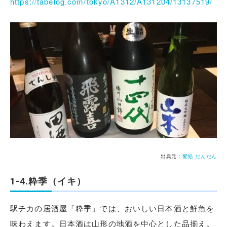
https://tabelog.com/tokyo/A1312/A131204/13137519/
出典元：
饗処 だんだん
1-4.粋季（イキ）
駅チカの居酒屋「粋季」では、おいしい日本酒と鮮魚を
味わえます。日本酒は山形の地酒を中心とした品揃え。