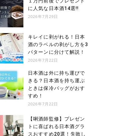
１万円前後でプレゼント
経堂
下高井戸
に人気な日本酒14選!!
2026年7月29日
小田急線
京王線
小田急電鉄
京王電鉄
東急世田谷線
経堂駅南口から徒歩5分（400m）
他...
キレイに剥がれる！日本
酒のラベルの剥がし方を3
下高井戸駅から徒歩1分（74m）
パターンに分けて解説！
2026年7月22日
日本酒は外に持ち運びで
きる？日本酒を持ち運ぶ
ときは保冷バッグがおす
すめ！
2026年7月22日
【唎酒師監修】プレゼン
トに喜ばれる日本酒グラ
スおすすめ20選！失敗し