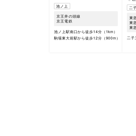
池ノ上
二
京王井の頭線
東
京王電鉄
東
東
池ノ上駅南口から徒歩14分（1km）
二子
駒場東大前駅から徒歩12分（900m）