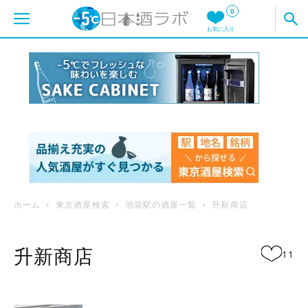
0
お気に入り
ホーム
東京酒屋検索
池袋駅の酒屋一覧
升新商店
升新商店
11