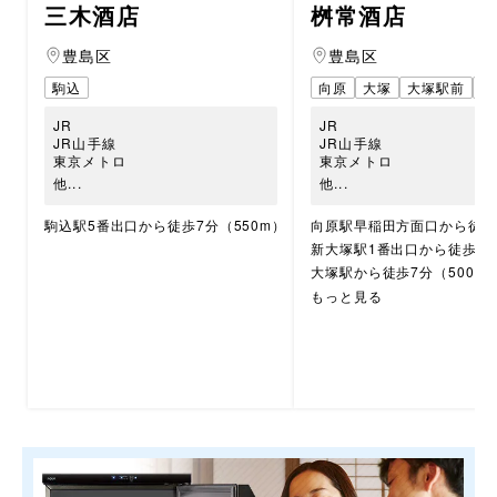
三木酒店
桝常酒店
豊島区
豊島区
駒込
向原
大塚
大塚駅前
新
JR
JR
JR山手線
JR山手線
東京メトロ
東京メトロ
他...
他...
駒込駅5番出口から徒歩7分（550m）
向原駅早稲田方面口から徒歩4
新大塚駅1番出口から徒歩5分
大塚駅から徒歩7分（500m
大塚駅前駅から8分（550m
もっと見る