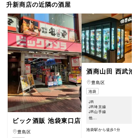
升新商店の近隣の酒屋
酒商山田 西武池
豊島区
池袋
JR
JR埼京線
JR山手線
他...
ビック酒販 池袋東口店
池袋駅から徒歩1分
豊島区