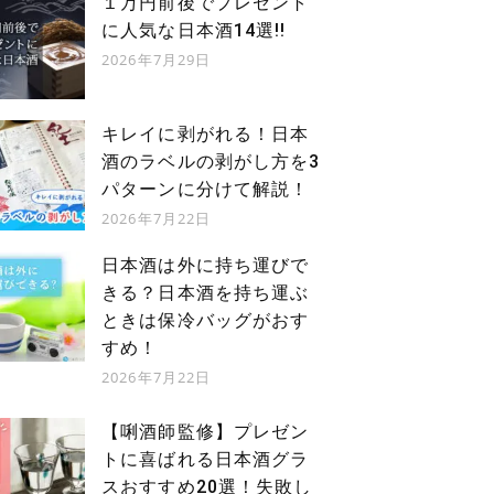
１万円前後でプレゼント
JR京浜東北線
JR京浜東北線
に人気な日本酒14選!!
他...
JR京葉線
他...
2026年7月29日
東京駅から徒歩9分（600m）
キレイに剥がれる！日本
酒のラベルの剥がし方を3
パターンに分けて解説！
2026年7月22日
日本酒は外に持ち運びで
きる？日本酒を持ち運ぶ
ときは保冷バッグがおす
すめ！
2026年7月22日
【唎酒師監修】プレゼン
トに喜ばれる日本酒グラ
スおすすめ20選！失敗し