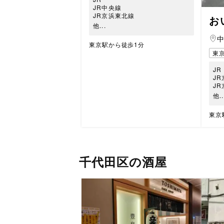
JR中央線
JR京浜東北線
お
他...
東京駅から徒歩1分
東
JR
J
J
他..
東京
千代田区の酒屋