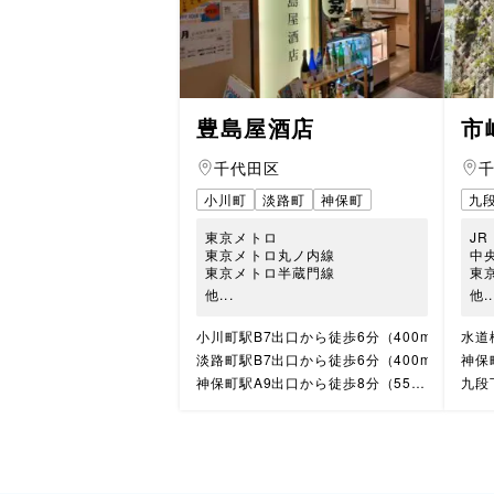
豊島屋酒店
市
千代田区
小川町
淡路町
神保町
九
東京メトロ
JR
東京メトロ丸ノ内線
中
東京メトロ半蔵門線
東
他...
他..
小川町駅B7出口から徒歩6分（400m）
水道
淡路町駅B7出口から徒歩6分（400m）
神保
神保町駅A9出口から徒歩8分（550m）
九段