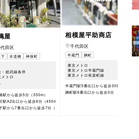
相模屋平助商店
嶋屋
千代田区
千代田区
半蔵門
麹町
段下
水道橋
神保町
東京メトロ
東京メトロ半蔵門線
央・総武線各停
東京メトロ有楽町線
京メトロ
.
半蔵門駅5番出口から徒歩30秒
麹町駅6番出口から徒歩3分
橋駅から徒歩5分（350m）
町駅A2出口から徒歩6分（450m）
下駅から7番出口から徒歩7分（500m）