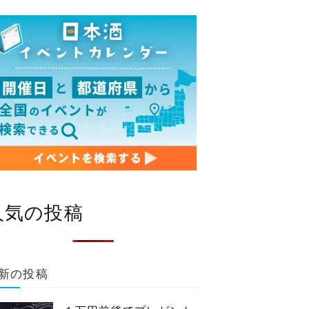
人気の投稿
はせがわ酒店 GranSta東京店
ここ滋賀日本橋
千代田区
中央区
東京
新の投稿
東京
JR
JR中央線
JR