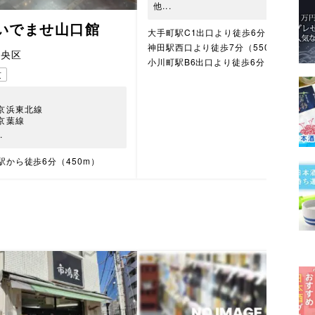
他...
いでませ山口館
大手町駅C1出口より徒歩6分（350m）
神田駅西口より徒歩7分（550m）
中央区
小川町駅B6出口より徒歩6分（500m）
京
R京浜東北線
R京葉線
.
駅から徒歩6分（450m）