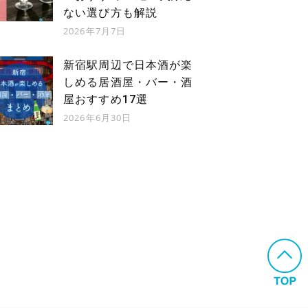
ない選び方も解説
2026年7月7日
新宿駅周辺で日本酒が楽
酒舗玉兎
小西株式会社
しめる居酒屋・バー・酒
屋おすすめ17選
千代田区
千代田区
2026年6月30日
岩本町
小川町
都営地下鉄
都営地下鉄
都営新宿線
都営新宿線
岩本町駅A4出口から徒歩3分（200m）
小川町駅から徒歩1分（91m）