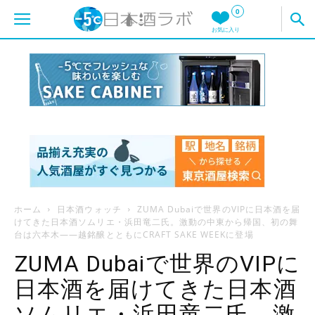
0
お気に入り
ホーム
日本酒ウォッチ
ZUMA Dubaiで世界のVIPに日本酒を届
けてきた日本酒ソムリエ・浜田竜二氏。激動の中東から帰国、初の舞
台は六本木——越銘醸とともにCRAFT SAKE WEEKに登場
ZUMA Dubaiで世界のVIPに
日本酒を届けてきた日本酒
ソムリエ・浜田竜二氏。激