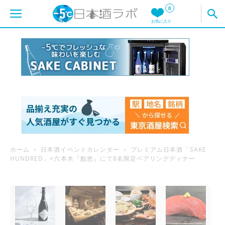
0
お気に入り
ホーム
日本酒イベントカレンダー
プレミアム日本酒「SAKE
HUNDRED」×六本木『鮨悠』にて8名限定ペアリングディナー