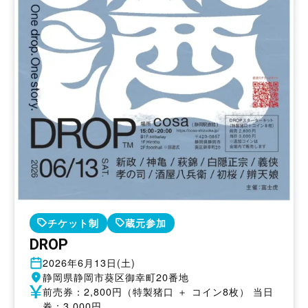
チケット制
蔵元参加
DROP
開
2026年6月13日(土)
催
開
静岡県静岡市葵区御幸町20番地
日
催
参
前売券：2,800円（特製猪口 ＋ コイン8枚） 当日
地
加
券：3,000円