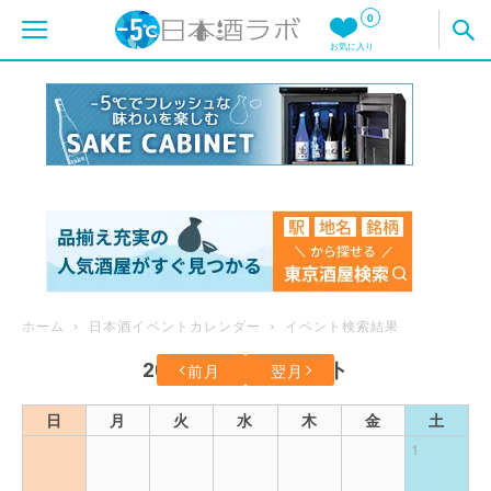
0
お気に入り
ホーム
日本酒イベントカレンダー
イベント検索結果
2026年8月のイベント
前月
翌月
日
月
火
水
木
金
土
1