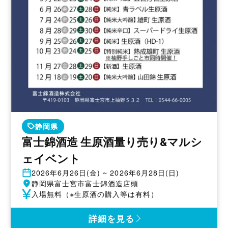
静岡県
富士錦酒造 生原酒量り売り&マルシ
ェイベント
開
2026年6月26日(金) ~ 2026年6月28日(日)
催
開
静岡県富士宮市富士錦酒造店頭
日
催
参
入場無料（※生原酒の購入等は有料）
地
加
費
詳細を見る