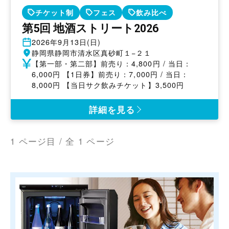
チケット制
フェス
飲み比べ
第5回 地酒ストリート2026
開
2026年9月13日(日)
催
開
静岡県静岡市清水区真砂町１−２１
日
催
参
【第一部・第二部】前売り：4,800円 / 当日：
地
加
6,000円 【1日券】前売り：7,000円 / 当日：
費
8,000円 【当日サク飲みチケット】3,500円
詳細を見る
1 ページ目 / 全 1 ページ