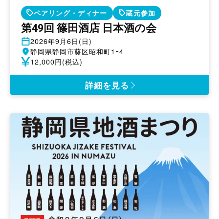
ペアリング・ディナー
蔵元参加
第49回 篠田酒店 日本酒の会
開
2026年9月6日(日)
催
開
静岡県静岡市葵区昭和町1ｰ4
日
催
参
12,000円(税込)
地
加
費
詳細を見る