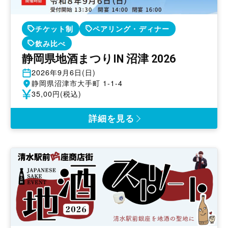
チケット制
ペアリング・ディナー
飲み比べ
静岡県地酒まつりIN 沼津 2026
開
2026年9月6日(日)
催
開
静岡県沼津市大手町 1-1-4
日
催
参
35,00円(税込)
地
加
費
詳細を見る