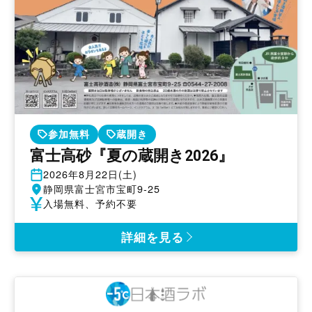
参加無料
蔵開き
富士高砂『夏の蔵開き2026』
開
2026年8月22日(土)
催
開
静岡県富士宮市宝町9-25
日
催
参
入場無料、予約不要
地
加
費
詳細を見る