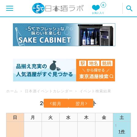
0
お気に入り
ホーム
日本酒イベントカレンダー
イベント検索結果
2026年8月のイベント
前月
翌月
日
月
火
水
木
金
土
1
1件