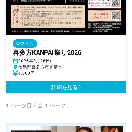
フェス
喜多方KANPAI祭り2026
開
2026年9月26日(土)
催
開
福島県喜多方市御清水
日
催
参
4,000円
地
加
費
詳細を見る
1 ページ目 / 全 1 ページ