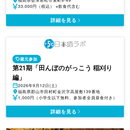
催
開
福島県会津若松市栄町8-49
日
催
参
33,000円（税込） ※飲食代含む
地
加
費
詳細を見る
蔵元参加
第21期「田んぼのがっこう 稲刈り
編」
開
2026年9月12日(土)
催
開
福島県郡山市田村町金沢字高屋敷139番地
日
催
参
1,000円（小学生以下無料、参加者全員昼食付き）
地
加
費
詳細を見る