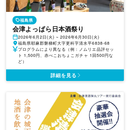
福島県
会津よっぱら日本酒祭り
開
2026年6月2日(火) ~ 2026年6月30日(火)
催
開
福島県耶麻郡磐梯町大字更科字清水平6838-68
日
催
参
プログラムにより異なる（例：ノムリエ品評セッ
地
加
ト 1,500円、赤べこおちょこガチャ 1回500円な
費
ど）
詳細を見る