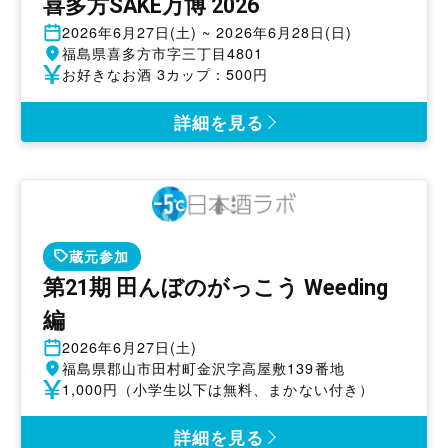
喜多方SAKE万博 2026
開
2026年6月27日(土) ~ 2026年6月28日(日)
催
開
福島県喜多方市字三丁目4801
日
催
参
お好きなお酒 3カップ：500円
地
加
費
詳細を見る
蔵元参加
第21期 田んぼのがっこう Weeding
編
開
2026年6月27日(土)
催
開
福島県郡山市田村町金沢字高屋敷139番地
日
催
参
1,000円（小学生以下は無料、まかない付き）
地
加
費
詳細を見る