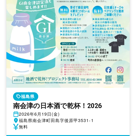
福島県
南会津の日本酒で乾杯！2026
開
2026年6月19日(金)
催
開
福島県南会津町田島字後原甲3531-1
日
催
参
無料
地
加