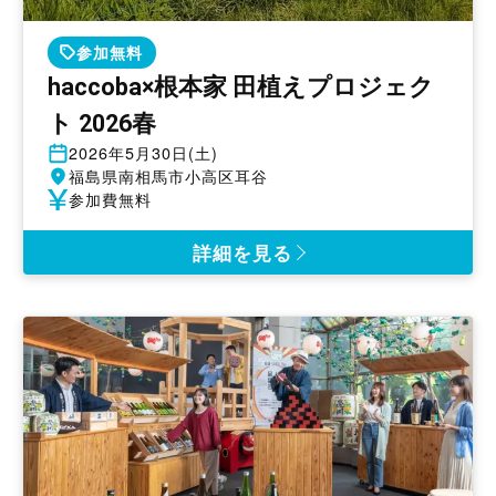
参加無料
haccoba×根本家 田植えプロジェク
ト 2026春
開
2026年5月30日(土)
催
開
福島県南相馬市小高区耳谷
日
催
参
参加費無料
地
加
費
詳細を見る