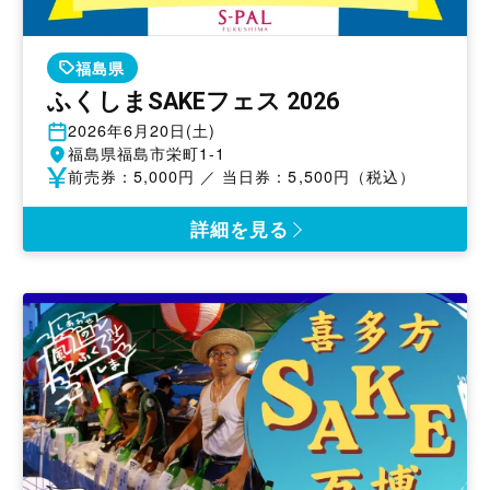
福島県
ふくしまSAKEフェス 2026
開
2026年6月20日(土)
催
開
福島県福島市栄町1-1
日
催
参
前売券：5,000円 ／ 当日券：5,500円（税込）
地
加
費
詳細を見る