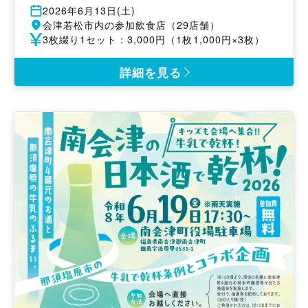
開
2026年6月13日(土)
催
開
会津若松市内の参加飲食店（29店舗）
日
催
参
3枚綴り1セット：3,000円（1枚1,000円×3枚）
地
加
費
詳細を見る