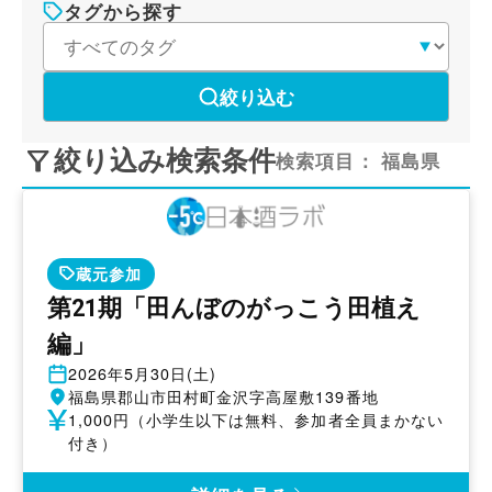
タグから探す
絞り込む
絞り込み検索条件
検索項目：
福島県
蔵元参加
第21期「田んぼのがっこう田植え
編」
開
2026年5月30日(土)
催
開
福島県郡山市田村町金沢字高屋敷139番地
日
催
参
1,000円（小学生以下は無料、参加者全員まかない
地
加
付き）
費