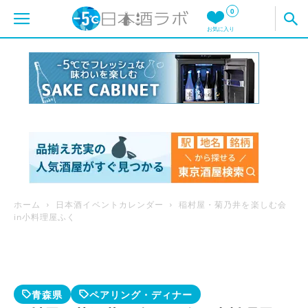
0
お気に入り
ホーム
日本酒イベントカレンダー
稲村屋・菊乃井を楽しむ会
in小料理屋ふく
青森県
ペアリング・ディナー