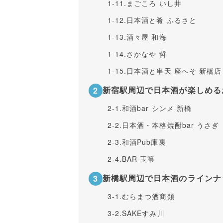
1-11.
まごころ いし井
1-12.
日本酒と肴 ふるさと
1-13.
酒々屋 和海
1-14.
さかなや 哲
1-15.
日本酒と串天 座へそ 新橋店
新宿駅周辺で日本酒が楽しめる
2-1.
和酒bar シンメ 新橋
2-2.
日本酒・本格焼酎bar うさぎ
2-3.
和酒Pub庫裏
2-4.
BAR 玉箒
新橋駅周辺で日本酒のラインナ
3-1.
むらまつ酒商類
3-2.
SAKEすみ川