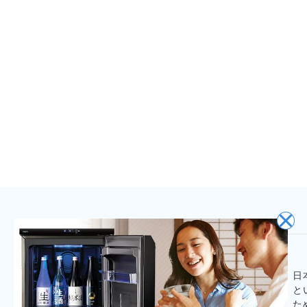
日
と
た