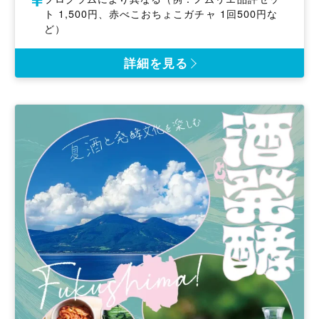
地
加
ト 1,500円、赤べこおちょこガチャ 1回500円な
費
ど）
詳細を見る