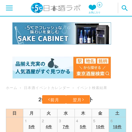
0
お気に入り
ホーム
日本酒イベントカレンダー
イベント検索結果
2026年6月のイベント
前月
翌月
日
月
火
水
木
金
土
1
2
3
4
5
6
5件
4件
7件
5件
10件
18件