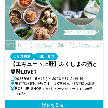
参加無料
蔵元参加
【エキュート上野】ふくしまの酒と
発酵LOVER
開
2026年6月15日(月) ~ 2026年6月21日(日)
催
開
東京都台東区上野7-1-1 JR東日本上野駅構内3階
日
催
参
POP UP SHOP：無料 トークショー：1,200円
地
加
（税込）
費
詳細を見る