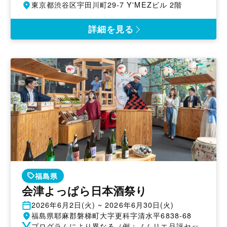
催
開
東京都渋谷区宇田川町29-7 Y'MEZビル 2階
日
催
地
詳細を見る
福島県
会津よっぱら日本酒祭り
開
2026年6月2日(火) ~ 2026年6月30日(火)
催
開
福島県耶麻郡磐梯町大字更科字清水平6838-68
日
催
参
プログラムにより異なる（例：ノムリエ品評セッ