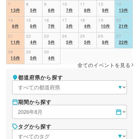
7
8
9
10
11
12
13
13件
5件
6件
7件
8件
9件
13件
14
15
16
17
18
19
20
6件
6件
7件
3件
4件
10件
21件
21
22
23
24
25
26
27
11件
4件
5件
5件
5件
8件
22件
28
29
30
15件
5件
4件
全てのイベントを見る
条件を変更する
都道府県から探す
期間から探す
タグから探す