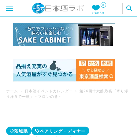
0
お気に入り
ホーム
日本酒イベントカレンダー
第26回十六酔乃宴「寄り添
う洋食で一献」～マロンの巻～
茨城県
ペアリング・ディナー