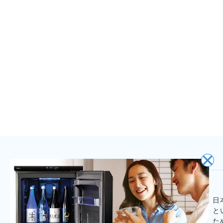
日
と
た