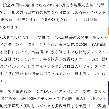
、設立20周年の節目となる2026年5月に広島県東広島市で開
して、一般の方も日本酒の魅力を存分に楽しめる特別イベント
Fes in 東広島 ～世界に挑戦したSAKEを呑む～」が、5月23日
開催されます。
構成されています。一つ目は、「東広島芸術文化ホールくらら
スティング」です。こちらは、実際にIWC2026「SAKE部
ある空間において、出品酒の中から選りすぐられたプレミアム
る企画となっています。事前購入がお得なチケットには、計6
記念ノベルティとして本イベント限定のロゴ入りワイングラス
な出品酒が当たる抽選会も用意されており、日本酒ファンには
制）。
広場」で開催される「にぎわいテイスティング」です。こちら
C出品酒を、1杯100円のチケット制で気軽に飲み比べることが
、地元東広島の美味しいグルメも多数出店する予定で、ご家族