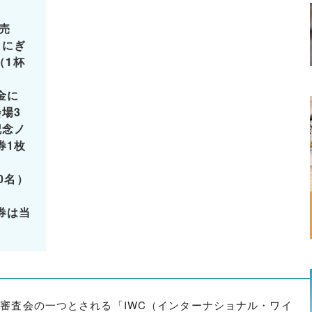
売
 【にぎ
（1杯
金に
場3
記念ノ
券1枚
0名）
券は当
審査会の一つとされる「IWC（インターナショナル・ワイ