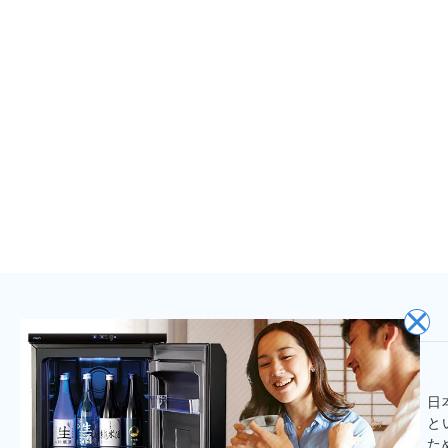
日
と
た