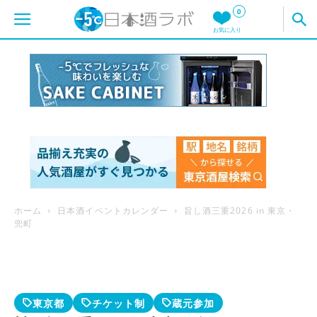
0
お気に入り
ホーム
日本酒イベントカレンダー
旨し酒三重2026 in 東京・
兜町
東京都
チケット制
蔵元参加