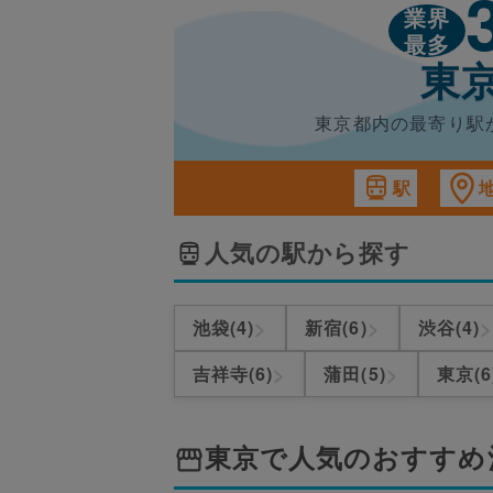
業界
最多
東
東京都内の最寄り駅
駅
人気の駅から探す
>
>
>
池袋(4)
新宿(6)
渋谷(4)
>
>
吉祥寺(6)
蒲田(5)
東京(6
東京
で人気のおすすめ