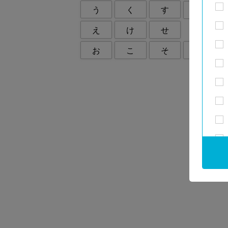
う
く
す
つ
え
け
せ
て
と
お
こ
そ