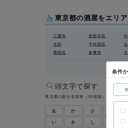
東京都の酒屋をエリ
三鷹市
世田谷区
北区
千代田区
墨田区
多摩市
府中市
文京区
東大和市
東村山市
条件
江東区
渋谷区
頭文字で探す
目黒区
福生市
葛飾区
西東京市
東京都の駅を名前順（50音順）で調べる
あ
か
さ
た
い
き
し
ち