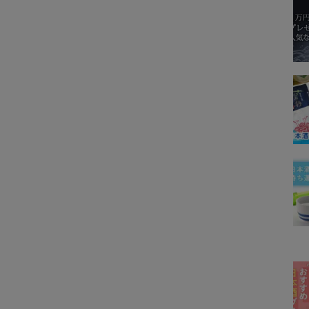
天美
富久長
山三
山本
手取川
日日
黒龍