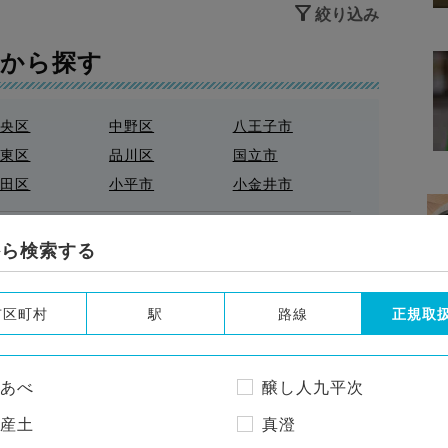
絞り込み
アから探す
中央区
中野区
八王子市
台東区
品川区
国立市
大田区
小平市
小金井市
新宿区
日野市
杉並区
東京都の市区町村を全て表示
板橋区
武蔵野市
江戸川区
から検索する
港区
狛江市
町田市
立川市
練馬区
荒川区
市区町村
駅
路線
正規取
調布市
豊島区
足立区
ことができます。
あべ
な
は
や
醸し人九平次
わ
ま
ら
産土
真澄
み
ひ
に
り