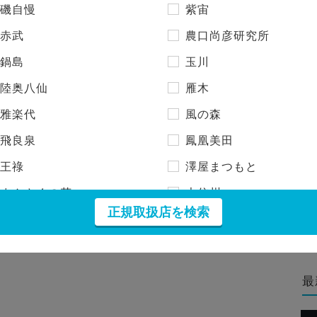
磯自慢
紫宙
ゆ
む
る
ふ
ぬ
赤武
農口尚彦研究所
ね
め
れ
へ
鍋島
玉川
よ
ろ
の
も
ほ
陸奥八仙
雁木
雅楽代
風の森
飛良泉
鳳凰美田
王祿
澤屋まつもと
まんさくの花
大信州
正規取扱店を検索
一白水成
二兎
仙禽
伯楽星
信州亀齢
加茂錦
最
大嶺
望