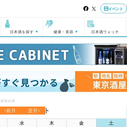
イベント
日本酒を探す
健康・美容
日本酒ウォッチ
ト検索結果
026年7月のイベント
前月
翌月
水
木
金
土