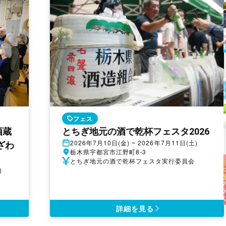
フェス
酒蔵
とちぎ地元の酒で乾杯フェスタ2026
開
2026年7月10日(金) ~ 2026年7月11日(土)
ざわ
催
開
栃木県宇都宮市江野町8-3
日
催
参
とちぎ地元の酒で乾杯フェスタ実行委員会
)
地
加
費
詳細を見る