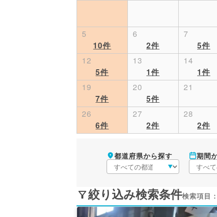
5
6
7
10件
2件
5件
12
13
14
5件
1件
1件
19
20
21
7件
5件
26
27
28
6件
2件
2件
条件を変更する
都道府県から探す
期間
絞り込み検索条件
検索項目