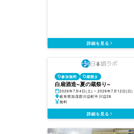
詳細を見る
参加無料
蔵開き
白扇酒造~夏の蔵祭り~
開
2026年7月4日(土) ~ 2026年7月12日(日)
催
開
岐阜県加茂郡川辺町中川辺28
日
催
参
無料
地
加
費
詳細を見る