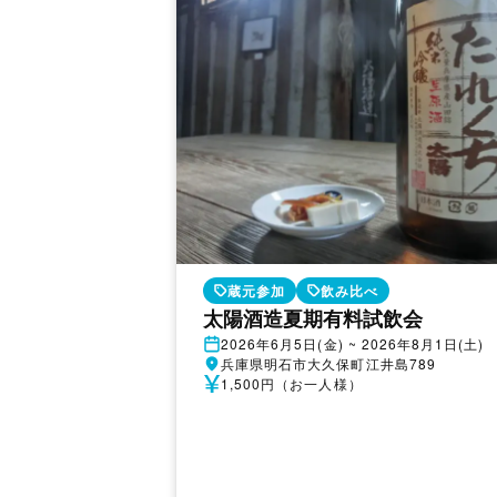
蔵元参加
飲み比べ
太陽酒造夏期有料試飲会
開
2026年6月5日(金) ~ 2026年8月1日(土)
催
開
兵庫県明石市大久保町江井島789
日
催
参
1,500円（お一人様）
地
加
費