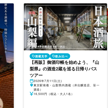
酒蔵見学
飲み比べ
【再販】御酒印帳を始めよう、『山
梨県』の酒造2蔵を巡る日帰りバス
ツアー
開
2026年7月11日(土)
催
開
東京駅発着・山梨県内酒蔵（井出醸造店、笹一
日
催
酒造）
地
参
16,500円（税込・大人1名）
加
費