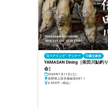
ペアリング・ディナー
蔵元参加
YAMASAN Dining［依田川鮎釣
会］
開
2026年7月11日(土)
催
開
長野県上田市御嶽堂687-1
日
催
参
2,000円（税込）
地
加
費