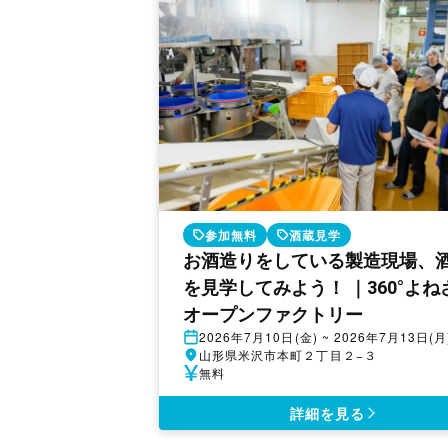
参加無料
酒蔵見学
お酒造りをしている製造現場、
を見学してみよう！ ｜360°よね
オープンファクトリー
開
2026年7月10日(金) ~ 2026年7月13日(月
催
開
山形県米沢市本町２丁目２−３
日
催
参
無料
地
加
費
詳細を見る