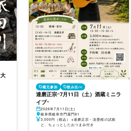
り大
蔵元参加
飲み比べ
達磨正宗ｰ7月11日（土）酒蔵ミニラ
イブｰ
開
2026年7月11日(土)
催
開
岐阜県岐阜市門屋門61
日
催
参
3,000円（税込） ※達磨正宗・淡墨桜の試飲
地
加
と、ちょっとしたおつまみ付き
費