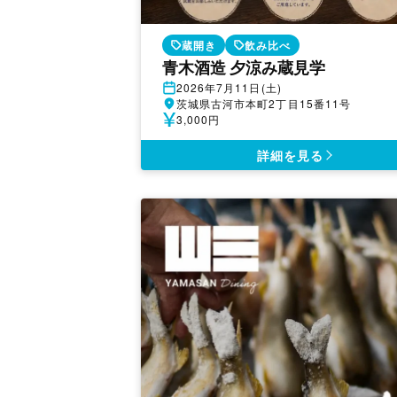
蔵開き
飲み比べ
青木酒造 夕涼み蔵見学
開
2026年7月11日(土)
催
開
茨城県古河市本町2丁目15番11号
日
催
参
3,000円
地
加
費
詳細を見る