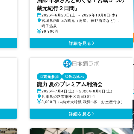
酒師 早坂さんとめぐる！宮城５つの
蔵元紀行２日間』
開
2026年6月20日(土) ~ 2026年10月8日(木)
催
開
宮城県内5つの蔵元（角星、萩野酒造など）、
日
催
鳴子温泉
地
参
99,900円
加
費
詳細を見る
蔵元参加
飲み比べ
龍力 夏のプレミアム利酒会
開
2026年7月4日(土) ~ 2026年8月8日(土)
催
開
兵庫県姫路市網干区高田361-1
日
催
参
3,000円（※純米大吟醸 秋津1杯＋お土産付き）
地
加
費
詳細を見る