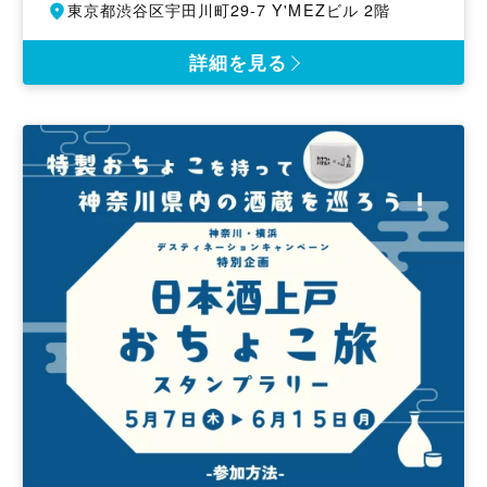
催
開
東京都渋谷区宇田川町29-7 Y'MEZビル 2階
日
催
地
詳細を見る