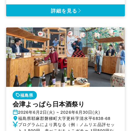
日
催
地
詳細を見る
福島県
会津よっぱら日本酒祭り
開
2026年6月2日(火) ~ 2026年6月30日(火)
催
開
福島県耶麻郡磐梯町大字更科字清水平6838-68
日
催
参
プログラムにより異なる（例：ノムリエ品評セッ
地
加
ト 1,500円、赤べこおちょこガチャ 1回500円な