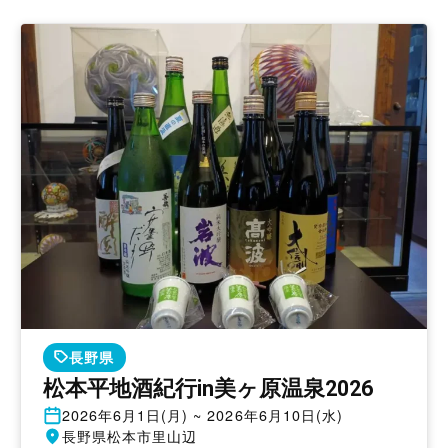
長野県
松本平地酒紀行in美ヶ原温泉2026
開
2026年6月1日(月) ~ 2026年6月10日(水)
催
開
長野県松本市里山辺