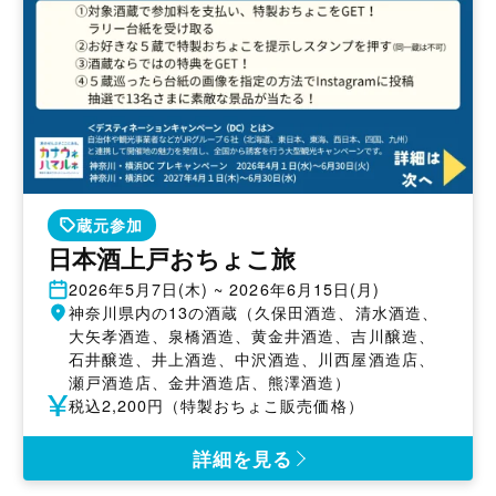
蔵元参加
日本酒上戸おちょこ旅
開
2026年5月7日(木) ~ 2026年6月15日(月)
催
開
神奈川県内の13の酒蔵（久保田酒造、清水酒造、
日
催
大矢孝酒造、泉橋酒造、黄金井酒造、吉川醸造、
地
石井醸造、井上酒造、中沢酒造、川西屋酒造店、
瀬戸酒造店、金井酒造店、熊澤酒造）
参
税込2,200円（特製おちょこ販売価格）
加
費
詳細を見る