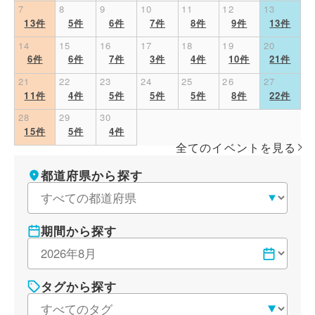
7
8
9
10
11
12
13
13件
5件
6件
7件
8件
9件
13件
14
15
16
17
18
19
20
6件
6件
7件
3件
4件
10件
21件
21
22
23
24
25
26
27
11件
4件
5件
5件
5件
8件
22件
28
29
30
15件
5件
4件
全てのイベントを見る
条件を変更する
都道府県から探す
期間から探す
タグから探す