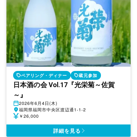
ペアリング・ディナー
蔵元参加
日本酒の会 Vol.17『光栄菊～佐賀
～』
開
2026年6月4日(木)
催
開
福岡県福岡市中央区渡辺通1-1-2
日
催
参
￥26,000
地
加
費
詳細を見る