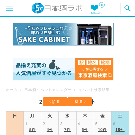
0
お気に入り
ホーム
日本酒イベントカレンダー
イベント検索結果
2026年6月のイベント
前月
翌月
日
月
火
水
木
金
土
1
2
3
4
5
6
5件
4件
7件
5件
10件
18件