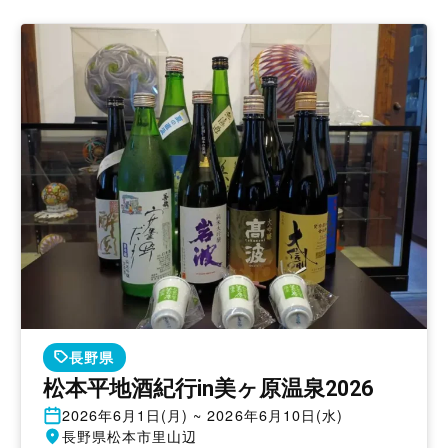
長野県
松本平地酒紀行in美ヶ原温泉2026
開
2026年6月1日(月) ~ 2026年6月10日(水)
催
開
長野県松本市里山辺