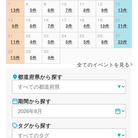
7
8
9
10
11
12
13
13件
5件
6件
7件
8件
9件
13件
14
15
16
17
18
19
20
6件
6件
7件
3件
4件
10件
21件
21
22
23
24
25
26
27
11件
4件
5件
5件
5件
8件
22件
28
29
30
15件
5件
4件
全てのイベントを見る
条件を変更する
都道府県から探す
期間から探す
タグから探す