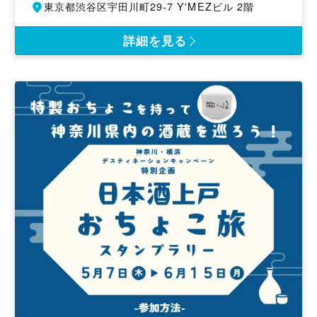
催
開
東京都渋谷区宇田川町29-7 Y'MEZビル 2階
日
催
地
詳細を見る