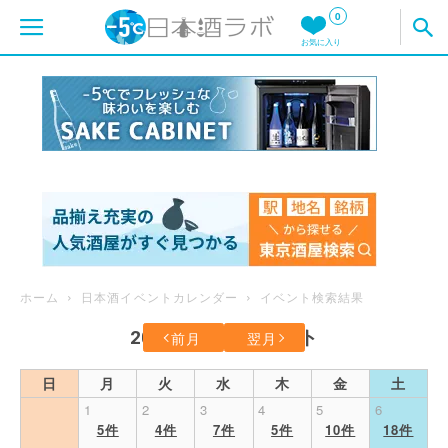
0
お気に入り
ホーム
日本酒イベントカレンダー
イベント検索結果
2026年6月のイベント
前月
翌月
日
月
火
水
木
金
土
1
2
3
4
5
6
5件
4件
7件
5件
10件
18件