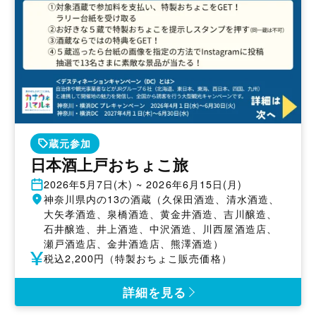
蔵元参加
日本酒上戸おちょこ旅
開
2026年5月7日(木) ~ 2026年6月15日(月)
催
開
神奈川県内の13の酒蔵（久保田酒造、清水酒造、
日
催
大矢孝酒造、泉橋酒造、黄金井酒造、吉川醸造、
地
石井醸造、井上酒造、中沢酒造、川西屋酒造店、
瀬戸酒造店、金井酒造店、熊澤酒造）
参
税込2,200円（特製おちょこ販売価格）
加
費
詳細を見る