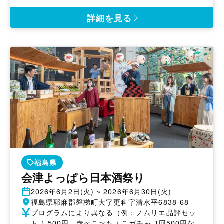
日
催
地
詳細を見る
福島県
会津よっぱら日本酒祭り
開
2026年6月2日(火) ~ 2026年6月30日(火)
催
開
福島県耶麻郡磐梯町大字更科字清水平6838-68
日
催
参
プログラムにより異なる（例：ノムリエ品評セッ
地
加
ト 1,500円、赤べこおちょこガチャ 1回500円な